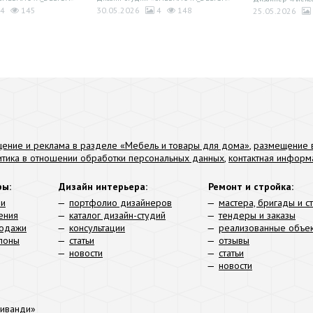
4
145
30.05.2026
4
148
25.05.2026
ение и реклама в разделе «Мебель и товары для дома»
,
размещение в
итика в отношении обработки персональных данных
,
контактная информ
ры:
Дизайн интерьера:
Ремонт и стройка:
ли
портфолио дизайнеров
мастера, бригады и с
ения
каталог дизайн-студий
тендеры и заказы
родажи
консультации
реализованные объе
алоны
статьи
отзывы
новости
статьи
новости
иванди»