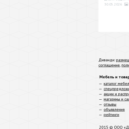
30.05.2026
Диванди:
размещ
соглашение
,
пол
Мебель и това
каталог мебе
спецпредлож
акции и расп
магазины и с
отзывы
объявления
рейтинги
2015 © ООО «Д