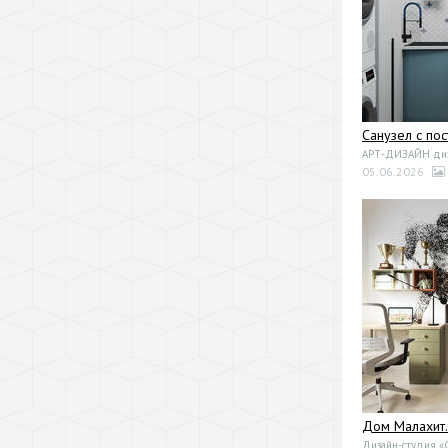
Санузел с по
АРТ-ДИЗАЙН диза
05.06.2026
Дом Малахит
Дизайн-студия 