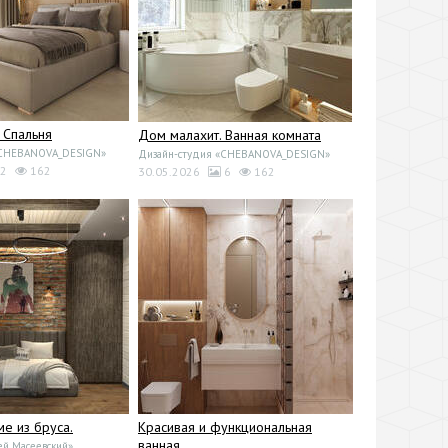
 Спальня
Дом малахит. Ванная комната
«CHEBANOVA_DESIGN»
Дизайн-студия «CHEBANOVA_DESIGN»
2
162
30.05.2026
6
162
ме из бруса.
Красивая и функциональная
ванная
ей Масеевский»