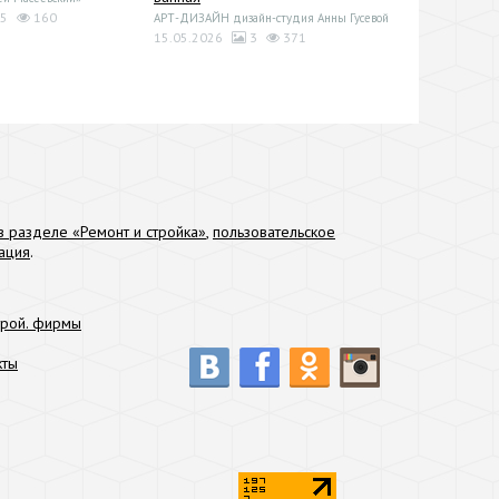
5
160
АРТ-ДИЗАЙН дизайн-студия Анны Гусевой
15.05.2026
3
371
 разделе «Ремонт и стройка»
,
пользовательское
ация
.
трой. фирмы
кты