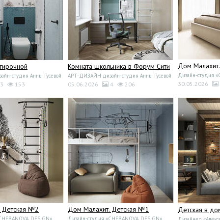
Дом Малахит.
стирочной
Комната школьника в Форум Сити
Дизайн-студия 
йн-студия Анны Гусевой
АРТ-ДИЗАЙН дизайн-студия Анны Гусевой
30.05.2026
3
153
05.06.2026
4
206
. Детская №2
Дом Малахит. Детская №1
Детская в до
«CHEBANOVA_DESIGN»
Дизайн-студия «CHEBANOVA_DESIGN»
Дизайнер «Алекс