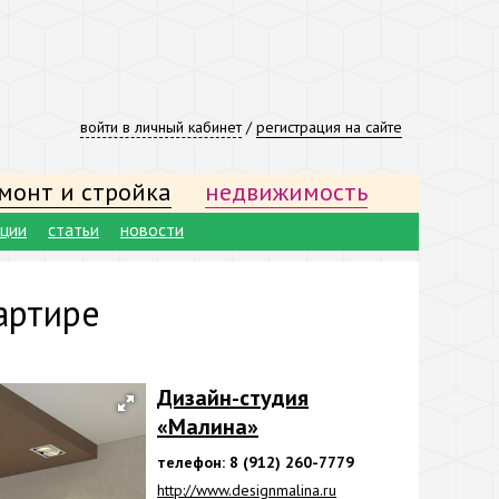
войти в личный кабинет
/
регистрация на сайте
монт и стройка
недвижимость
ации
статьи
новости
артире
Дизайн-студия
«Малина»
телефон: 8 (912) 260-7779
http://www.designmalina.ru