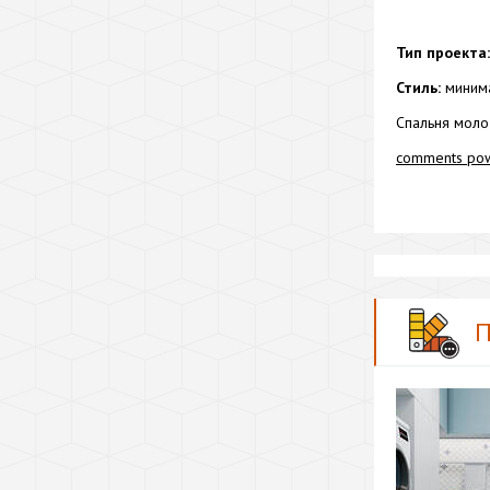
Тип проекта:
Стиль:
миним
Спальня моло
comments po
П