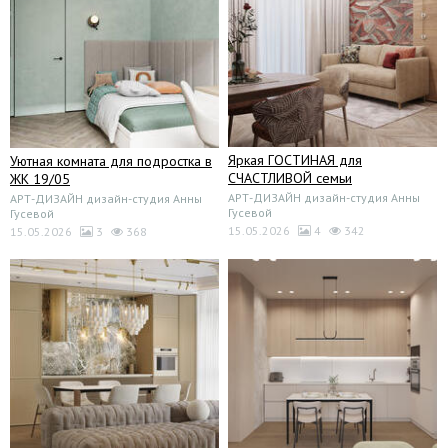
Яркая ГОСТИНАЯ для
Уютная комната для подростка в
СЧАСТЛИВОЙ семьи
ЖК 19/05
АРТ-ДИЗАЙН дизайн-студия Анны
АРТ-ДИЗАЙН дизайн-студия Анны
Гусевой
Гусевой
15.05.2026
4
342
15.05.2026
3
368