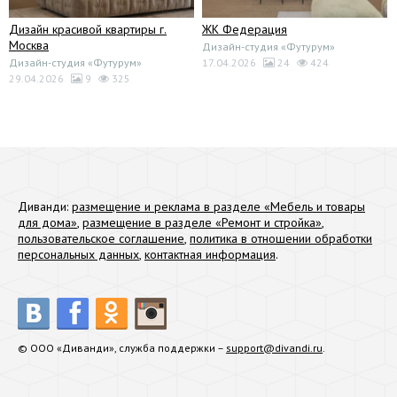
Дизайн красивой квартиры г.
ЖК Федерация
Москва
Дизайн-студия «Футурум»
Дизайн-студия «Футурум»
17.04.2026
24
424
29.04.2026
9
325
Диванди:
размещение и реклама в разделе «Мебель и товары
для дома»
,
размещение в разделе «Ремонт и стройка»
,
пользовательское соглашение
,
политика в отношении обработки
персональных данных
,
контактная информация
.
© ООО «Диванди», служба поддержки –
support@divandi.ru
.