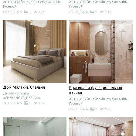
АРТ-ДИЗАЙН дизайн-студия Анны
АРТ-ДИЗАЙН дизайн-студия Анны
Гусевой
Гусевой
05.06.2026
3
153
05.06.2026
2
206
Дом Малахит. Спальня
Красивая и функциональная
ванная
Дизайн-студия
«CHEBANOVA_DESIGN»
АРТ-ДИЗАЙН дизайн-студия Анны
30.05.2026
1
162
Гусевой
15.05.2026
3
371