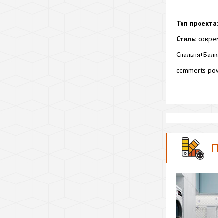
Тип проекта:
Стиль:
соврем
Спальня+Балк
comments po
П