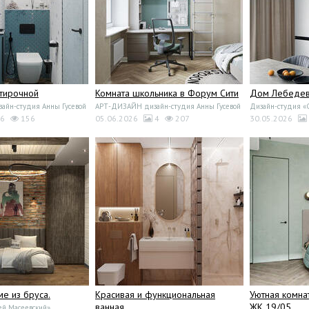
стирочной
Комната школьника в Форум Сити
Дом Лебедево
йн-студия Анны Гусевой
АРТ-ДИЗАЙН дизайн-студия Анны Гусевой
Дизайн-студия 
6
156
05.06.2026
4
207
30.05.2026
ме из бруса.
Красивая и функциональная
Уютная комна
ванная
ЖК 19/05
ей Масеевский»