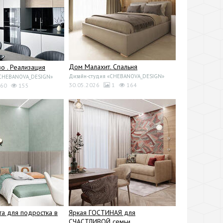
Дом Малахит. Спальня
 . Реализация
Дизайн-студия «CHEBANOVA_DESIGN»
«CHEBANOVA_DESIGN»
30.05.2026
1
164
60
155
та для подростка в
Яркая ГОСТИНАЯ для
СЧАСТЛИВОЙ семьи