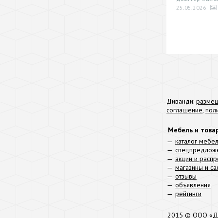
25.05.2026
Диванди:
размещ
соглашение
,
пол
Мебель и това
каталог мебе
спецпредлож
акции и расп
магазины и с
отзывы
объявления
рейтинги
2015 © ООО «Д