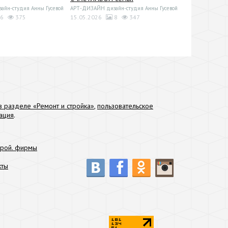
йн-студия Анны Гусевой
АРТ-ДИЗАЙН дизайн-студия Анны Гусевой
6
375
15.05.2026
8
347
 разделе «Ремонт и стройка»
,
пользовательское
ация
.
трой. фирмы
кты