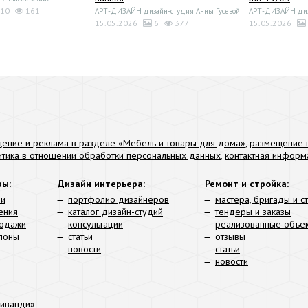
10
161
АРТ-ДИЗАЙН дизайн-студия Анны Гусевой
АРТ-ДИЗАЙН диза
15.05.2026
6
377
15.05.2026
ение и реклама в разделе «Мебель и товары для дома»
,
размещение в
итика в отношении обработки персональных данных
,
контактная информ
ры:
Дизайн интерьера:
Ремонт и стройка:
ли
портфолио дизайнеров
мастера, бригады и с
ения
каталог дизайн-студий
тендеры и заказы
родажи
консультации
реализованные объе
алоны
статьи
отзывы
новости
статьи
новости
иванди»