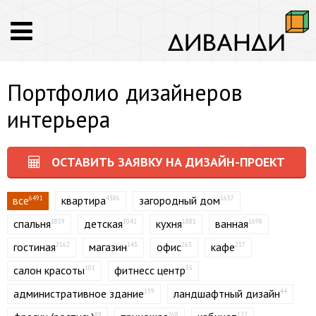
Портфолио дизайнеров
интерьера
ОСТАВИТЬ ЗАЯВКУ НА ДИЗАЙН-ПРОЕКТ
все
квартира
загородный дом
6491
4386
1637
спальня
детская
кухня
ванная
1859
1042
1881
1698
гостиная
магазин
офис
кафе
2162
143
263
217
салон красоты
фитнесс центр
101
35
административное здание
ландшафтный дизайн
159
44
89
268
122