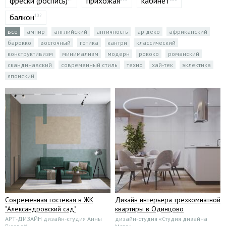
фрески (роспись)
прихожая
кабинет
балкон
102
все
ампир
английский
античность
ар деко
африканский
барокко
восточный
готика
кантри
классический
конструктивизм
минимализм
модерн
рококо
романский
скандинавский
современный стиль
техно
хай-тек
эклектика
японский
Современная гостевая в ЖК
Дизайн интерьера трехкомнатной
"Александровский сад"
квартиры в Одинцово
АРТ-ДИЗАЙН дизайн-студия Анны
дизайн-студия «Студия дизайна