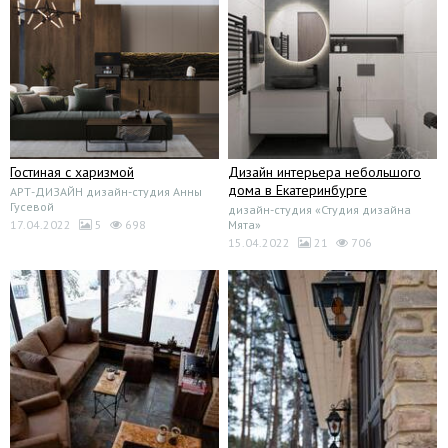
Гостиная с харизмой
Дизайн интерьера небольшого
дома в Екатеринбурге
АРТ-ДИЗАЙН дизайн-студия Анны
Гусевой
дизайн-студия «Студия дизайна
17.04.2022
5
698
Мята»
15.04.2022
21
706