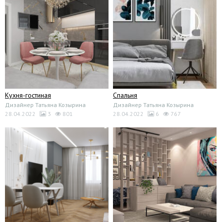
Кухня-гостиная
Спальня
Дизайнер Татьяна Козырина
Дизайнер Татьяна Козырина
28.04.2022
3
801
28.04.2022
6
767