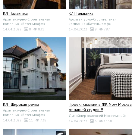
К/П Галактика
К/П Галактика
Архитектурно-Строительная
Архитектурно-Строительная
компания «Батенькофф»
компания «Батенькофф»
14.04.2022
8
831
14.04.2022
9
787
К/П Широкая речка
Проект спальни в ЖК Now Москва
от нашей студии!!!
Архитектурно-Строительная
компания «Батенькофф»
Дизайнер «Алексей Масеевский»
14.04.2022
11
738
14.04.2022
6
1158