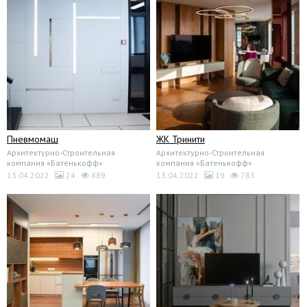
Пневмомаш
ЖК Тринити
Архитектурно-Строительная
Архитектурно-Строительная
компания «Батенькофф»
компания «Батенькофф»
13.04.2022
24
889
13.04.2022
19
783