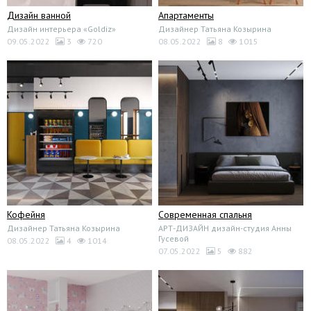
Дизайн ванной
Апартаменты
Дизайн интерьера «Goldiz»
Дизайнер Татьяна Козырина
09.05.2022
3
720
08.05.2022
8
1015
Кофейня
Современная спальня
Дизайнер Татьяна Козырина
АРТ-ДИЗАЙН дизайн-студия Анны
Гусевой
08.05.2022
4
1014
07.05.2022
5
882