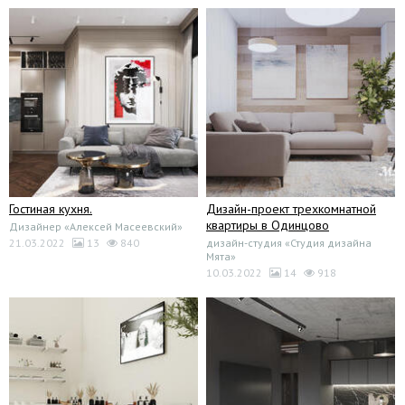
Гостиная кухня.
Дизайн-проект трехкомнатной
квартиры в Одинцово
Дизайнер «Алексей Масеевский»
21.03.2022
13
840
дизайн-студия «Студия дизайна
Мята»
10.03.2022
14
918