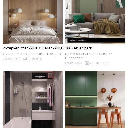
Интерьер спальни в ЖК Мельница
ЖК Clever park
Дизайнер интерьера «Mari+Design»
Мастерская Интерьера Юлии
Шевелёвой
10.05.2022
6
810
09.05.2022
41
1013