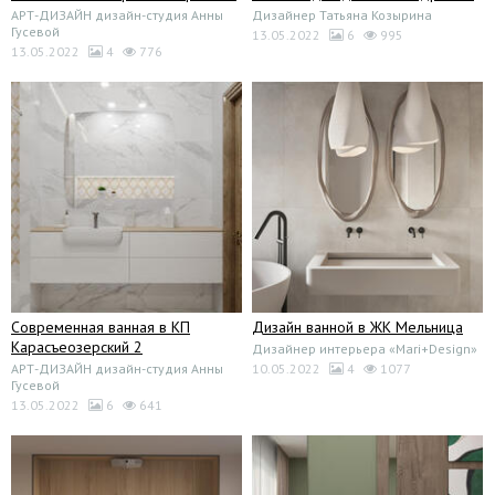
АРТ-ДИЗАЙН дизайн-студия Анны
Дизайнер Татьяна Козырина
Гусевой
13.05.2022
6
995
13.05.2022
4
776
Современная ванная в КП
Дизайн ванной в ЖК Мельница
Карасъеозерский 2
Дизайнер интерьера «Mari+Design»
АРТ-ДИЗАЙН дизайн-студия Анны
10.05.2022
4
1077
Гусевой
13.05.2022
6
641