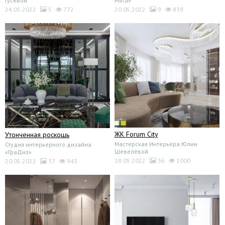
Гусевой
Мята»
24.05.2022
5
772
20.05.2022
9
839
ЖК Forum City
Утонченная роскошь
Мастерская Интерьера Юлии
Студия интерьерного дизайнa
Шевелёвой
«ГраДиз»
18.05.2022
36
1000
20.05.2022
37
943