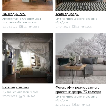
ЖК Форум сити
Театр природы
Архитектурно-Строительная
Студия интерьерного дизайнa
компания «Батенькофф»
«ГраДиз»
13.04.2022
11
1033
07.04.2022
18
1005
Интерьер спальни
Фотографии реализованного
проекта квартиры 73 кв.метро
Дизайнер Алексей Рябых
27.03.2022
3
965
Студия интерьерного дизайнa
«ГраДиз»
22.03.2022
23
916