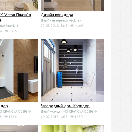
 "Астон Плаза" в
Дизайн коридора
е
Дизайн интерьера «Goldiz»
22.08.2018
5
4169
ove Interior»
4
1375
идор
Загородный дом. Коридор
«CHEBANOVA_DESIGN»
Дизайн-студия «CHEBANOVA_DESIGN»
3
1656
19.07.2018
5
1259