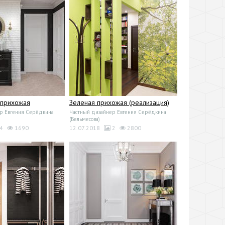
 прихожая
Зеленая прихожая (реализация)
р Евгения Серёдкина
Частный дизайнер Евгения Серёдкина
(Бельмесова)
4
1690
12.07.2018
2
2800