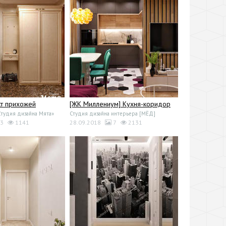
т прихожей
[ЖК Миллениум] Кухня-коридор
Студия дизайна Мята»
Студия дизайна интерьера [МЁД]
3
1141
28.09.2018
7
2131