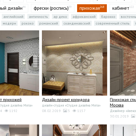
ый дизайн
фрески (роспись)
прихожая
кабинет
44
89
268
122
английский
античность
ар деко
африканский
барокко
восточн
модерн
рококо
романский
скандинавский
современный стиль
т прихожей
Дизайн-проект коридора
Прихожая сти
Москва
Студия дизайна Мята»
дизайн-студия «Студия дизайна Мята»
4
1192
08.02.2019
5
1157
Дизайнер «Алекс
30.01.2019