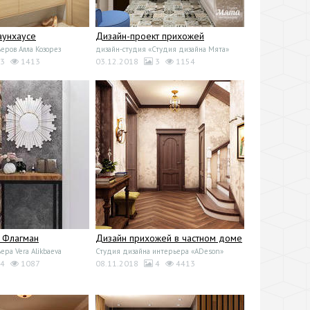
аунхаусе
Дизайн-проект прихожей
еров Алла Козорез
дизайн-студия «Студия дизайна Мята»
3
1413
03.12.2018
3
1154
 Флагман
Дизайн прихожей в частном доме
ра Vera Alikbaeva
Студия дизайна интерьера «ADeson»
4
1087
08.11.2018
4
4413