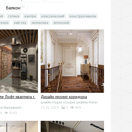
балкон
102
ый
готика
кантри
классический
конструктивизм
техно
хай-тек
эклектика
японский
ле Лофт квартира г.
Дизайн-проект коридора
дизайн-студия «Студия дизайна Мята»
25.01.2019
3
989
ей Масеевский»
4
3143