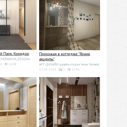
й Парк. Коридор
Прихожая в коттедже "Яркие
акценты"
«CHEBANOVA_DESIGN»
4
1608
АРТ-ДИЗАЙН дизайн-студия Анны Гусевой
17.01.2019
5
1296