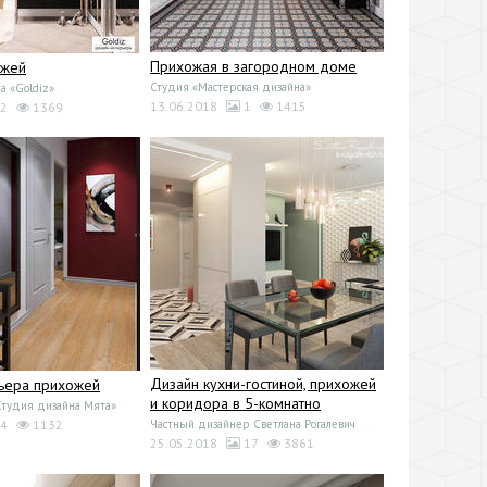
Прихожая в загородном доме
ожей
Студия «Мастерская дизайна»
а «Goldiz»
13.06.2018
1
1415
2
1369
Дизайн кухни-гостиной, прихожей
ьера прихожей
и коридора в 5-комнатно
Студия дизайна Мята»
4
1132
Частный дизайнер Светлана Рогалевич
25.05.2018
17
3861