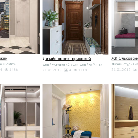
ожей
ЖК Ольховски
Дизайн-проект прихожей
а «Goldiz»
Дизайн-студия 
дизайн-студия «Студия дизайна Мята»
4
1466
21.01.2019
21.01.2019
4
1218