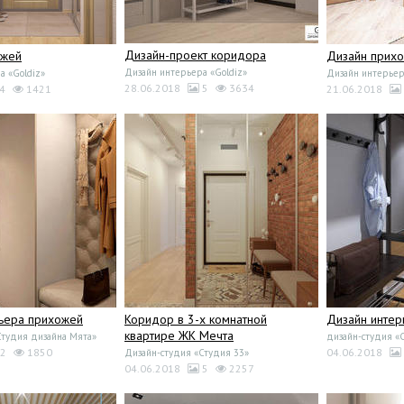
Дизайн-проект коридора
ожей
Дизайн прих
Дизайн интерьера «Goldiz»
а «Goldiz»
Дизайн интерьер
28.06.2018
5
3634
4
1421
21.06.2018
ьера прихожей
Коридор в 3-х комнатной
Дизайн интер
квартире ЖК Мечта
Студия дизайна Мята»
дизайн-студия «
2
1850
04.06.2018
Дизайн-студия «Студия 33»
04.06.2018
5
2257