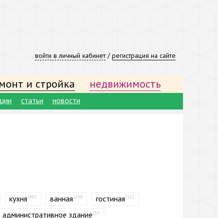
войти в личный кабинет
/
регистрация на сайте
монт и стройка
недвижимость
ации
статьи
новости
кухня
ванная
гостиная
1881
1698
2162
административное здание
159