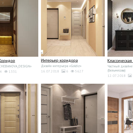
Интерьер коридора
 Коридор
Классическая
Дизайн интерьера «Goldiz»
«CHEBANOVA_DESIGN»
Частный дизайне
(Бельмесова)
16.07.2018
6
5627
4
1331
12.07.2018