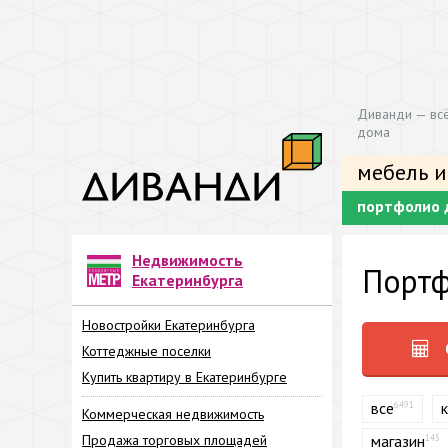
Диванди — всё
дома
мебель и
портфолио 
Недвижимость
Портф
Екатеринбурга
Новостройки Екатеринбурга
Коттеджные поселки
Купить квартиру в Екатеринбурге
все
6491
Коммерческая недвижимость
Продажа торговых площадей
магазин
143