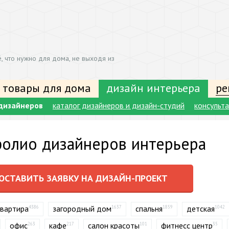
, что нужно для дома, не выходя из
 товары для дома
дизайн интерьера
ре
дизайнеров
каталог дизайнеров и дизайн-студий
консульт
олио дизайнеров интерьера
ОСТАВИТЬ ЗАЯВКУ НА ДИЗАЙН-ПРОЕКТ
квартира
загородный дом
спальня
детская
4386
1637
1859
1042
офис
кафе
салон красоты
фитнесс центр
263
217
101
35