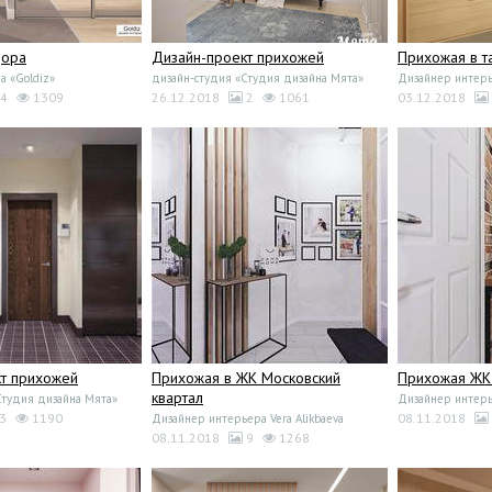
дора
Дизайн-проект прихожей
Прихожая в т
а «Goldiz»
дизайн-студия «Студия дизайна Мята»
Дизайнер интерь
4
1309
26.12.2018
2
1061
03.12.2018
т прихожей
Прихожая в ЖК Московский
Прихожая ЖК
квартал
Студия дизайна Мята»
Дизайнер интерье
3
1190
08.11.2018
Дизайнер интерьера Vera Alikbaeva
08.11.2018
9
1268