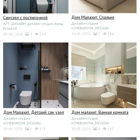
Дом Малахит. Спальня
Санузел с постирочной
Дизайн-студия
АРТ-ДИЗАЙН дизайн-студия Анны
«CHEBANOVA_DESIGN»
Гусевой
30.05.2026
2
164
05.06.2026
3
154
Дом Малахит. Детский сан узел
Дом малахит. Ванная комната
Дизайн-студия
Дизайн-студия
«CHEBANOVA_DESIGN»
«CHEBANOVA_DESIGN»
30.05.2026
2
175
30.05.2026
6
162