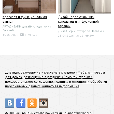
Красивая и функциональная
Дизайн-проект клиники
ванная
капельниц и инфузионной
терапии
АРТ-ДИЗАЙН дизайн-студия Анны
Гусевой
Дизайнер «Татаурова Наталья»
15.05.2026
3
375
23.04.2026
12
394
Диванди:
размещение и реклама в разделе «Мебель и товары
для дома»
,
размещение в разделе «Ремонт и стройка»
,
пользовательское соглашение
,
политика в отношении обработки
персональных данных
,
контактная информация
.
© ООО «Диванди», служба поддержки –
support@divandi.ru
.