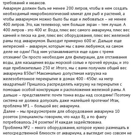
требований и нюансов.
Аквариум должен быть не менее 200 литров, чтобы в нем создать
необходимый микробиологический климат для рыб и растений, а
чтобы аквариумом можно было бы еще и любоваться – не менее
400 литров. Это, как телевизор, чем больше экран – тем лучше. А
400 литров - это 400 кг. Вода, плюс вес самого аквариума, плюс вес
камней и песка на дне, плюс вес оборудования, плюс вес железной
рамы под аквариумом. Выходит примерно 600 кг. Дальше еще
интересней – аквариум, которым мы с вами любуемся, на самом
деле не один! Под ним устанавливается еще один с тремя
отсеками! Он просто необходим для фильтрации, для отстаивания
воды, для насыщения воды морской солью и прочей ерунды, и это
еще приблизительно 250 кг. Итого, мы с вами получили общий вес
аквариума 850кг! Максимально допустимая нагрузка на
железобетонное перекрытие в домах 400 - 450кг. на метр
квадратный! Пришлось распределять нагрузку на перекрытия с
помощью особой конструкции и расположения железной рамы. А
дальше – представляете: почти тонна воды над соседями! Поэтому
система не должна допускать даже малейшей протечки! Итак,
проблема №1 – большой вес аквариума.
Далее – мы предусмотрели для оборудования аквариума 10
розеток (специалисты говорили, что надо 8), а по факту
потребовалось 24 розетки! И каждая задействована.
Проблема №2 – много оборудования, которое нужно размещать в
непосредственной близости от аквариума, а выглядит оно совсем не