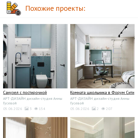
Похожие проекты:
Санузел с постирочной
Комната школьника в Форум Сити
АРТ-ДИЗАЙН дизайн-студия Анны
АРТ-ДИЗАЙН дизайн-студия Анны
Гусевой
Гусевой
05.06.2026
3
154
05.06.2026
2
207