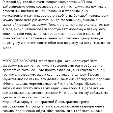
Гостевой с/у: хозяйке очень понравилась плитка ФАП, она
действительно очень красивая, в итоге у нас получилась полянка с
огромными цветами на ней. Раковина и столешница из
искусственного камня кореан, это удобно, на большой поверхности
можно много чего разместить. А над столешницей, внимание:
сквозной морской аквариум! Того, кто в санузле, не видно, а тех, кто
в зале, видно! Использовали простую автомобильную пленку, есть,
конечно, свои минусы, но как говориться – дешево и сердито!
Зона гостиной: в гостиной на стенах использовали декоративную
штукатурку и флезелиновые обои под покраску, на полу - массивная
доска.
МОРСКОЙ АКВАРИУМ: это главная фишка в интерьере! Этот
аквариум разделяет гостиную и гостевой санузел и работает на
просвет! Из гостиной – это просто аквариум, а из санузла видно и
гостиную, и аквариум, еще и свет проникает в санузел. Просто
изумительно! Но как мы его делали! Заказчик неосторожно обронил:
«Может сделать морской аквариум?!», и дизайнеры «Градиз» с
энтузиазмом ухватились за эту идею и началось! На деле все как
всегда оказалось намного сложнее. И теперь «съев эту собаку», мы
делимся с Вами своим опытом.
Морской аквариум - это красиво! Очень красиво, прямо
завораживает! Но создать такую красоту в своей квартире очень
сложно. Хорошенько обдумайте, готовы ли вы соблюсти миллион