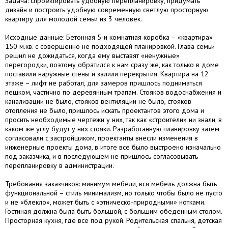
Задача: спроектировать удобную перепланировку, придумать
дизайн и построить удобную современную светлую просторную
квартиру для молодой семьи из 3 человек.
Исходные данные: Бетонная 5-и комнатная коробка – «квартира»
150 м.кв. с совершенно не подходящей планировкой. Глава семьи
решил не дожидаться, когда ему выставят «ненужные»
перегородки, поэтому обратился к нам сразу же, как только в доме
поставили наружные стены и залили перекрытия. Квартира на 12
этаже – лифт не работал, для замеров пришлось подниматься
пешком, частично по деревянным трапам. Стояков водоснабжения и
канализации не было, стояков вентиляции не было, стояков
отопления не было, пришлось искать проектантов этого дома и
просить необходимые чертежи у них, так как «строители» ни знали, в
каком же углу будут у них стояки. Разработанную планировку затем
согласовали с застройщиком, проектанты внесли изменения в
инженерные проекты дома, в итоге все было выстроено изначально
под заказчика, и в последующем не пришлось согласовывать
перепланировку в администрации.
Требования заказчиков: минимум мебели, вся мебель должна быть
функциональной – стиль минимализм, но только чтобы было не пусто
и не «блекло», может быть с «этническо-природными» нотками.
Гостиная должна была быть большой, с большим обеденным столом.
Просторная кухня, где все под рукой. Родительская спальня, детская