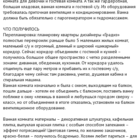
комната для девочки и гостевая комната. А так же гардеробная,
большая кладовая, ванная комната и гостевой с/у. Из оборудования
требовалась приточная вентиляция и кондиционирование. Ванна
должна быть обязательно с парогенератором и гидромассажем.
ЧТО ПОЛУЧИЛОСЬ
Перепланировка: планировку квартиры дизайнеры «Градиз»
полностью перекроили: раньше было 5 маленьких жилых комнат,
маленький с/у и огромный, длинный и широкий «шикарный»
коридор. Сейчас коридор объединили с гостиной и кухней –
получилось большое общее пространство с четко разделенными
зонами: диванная, обеденная, кухонная. От коридора удалось
отщипнуть еще пару метров и прибавить их к гостевому с/у,
благодаря чему сейчас там раковина, унитаз, душевая кабина и
стиральная машина.
Ванная комната изначально и была с окном, выходящим на балкон,
пошли дальше - хотели ее объединить с балконом, поставить ванну
поближе к окну «лежишь в ванной и любуешься городом сверху –
класс», но от объединения в итоге отказались, установили на балкон
вентиляционное оборудование.
Ванная комната: материалы – декоративная штукатурка, кафельная
плитка, выпуклая красная плитка с особым способом запекания –
эффект потрясающий! Цветовая гамма, по желанию заказчиков,
красно-белая – получилось бодренько. Хозяин любит париться – для