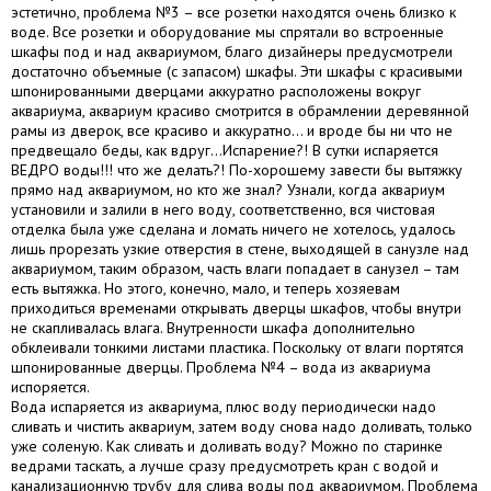
эстетично, проблема №3 – все розетки находятся очень близко к
воде. Все розетки и оборудование мы спрятали во встроенные
шкафы под и над аквариумом, благо дизайнеры предусмотрели
достаточно объемные (с запасом) шкафы. Эти шкафы с красивыми
шпонированными дверцами аккуратно расположены вокруг
аквариума, аквариум красиво смотрится в обрамлении деревянной
рамы из дверок, все красиво и аккуратно... и вроде бы ни что не
предвещало беды, как вдруг…Испарение?! В сутки испаряется
ВЕДРО воды!!! что же делать?! По-хорошему завести бы вытяжку
прямо над аквариумом, но кто же знал? Узнали, когда аквариум
установили и залили в него воду, соответственно, вся чистовая
отделка была уже сделана и ломать ничего не хотелось, удалось
лишь прорезать узкие отверстия в стене, выходящей в санузле над
аквариумом, таким образом, часть влаги попадает в санузел – там
есть вытяжка. Но этого, конечно, мало, и теперь хозяевам
приходиться временами открывать дверцы шкафов, чтобы внутри
не скапливалась влага. Внутренности шкафа дополнительно
обклеивали тонкими листами пластика. Поскольку от влаги портятся
шпонированные дверцы. Проблема №4 – вода из аквариума
испоряется.
Вода испаряется из аквариума, плюс воду периодически надо
сливать и чистить аквариум, затем воду снова надо доливать, только
уже соленую. Как сливать и доливать воду? Можно по старинке
ведрами таскать, а лучше сразу предусмотреть кран с водой и
канализационную трубу для слива воды под аквариумом. Проблема