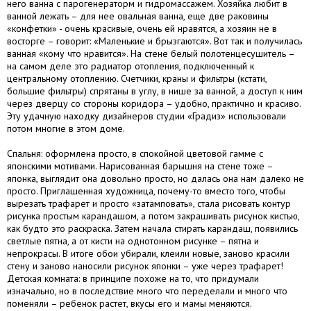
него ванна с парогенераторм и гидромассажем. Хозяйка любит в
ванной лежать – для нее овальная ванна, еще две раковины
«конфетки» - очень красивые, очень ей нравятся, а хозяин не в
восторге – говорит: «Маленькие и брызгаются». Вот так и получилась
ванная «кому что нравится». На стене белый полотенцесушитель –
на самом деле это радиатор отопления, подключенный к
центральному отоплению. Счетчики, краны и фильтры (кстати,
большие фильтры) спрятаны в углу, в нише за ванной, а доступ к ним
через дверцу со стороны коридора – удобно, практично и красиво.
Эту удачную находку дизайнеров студии «Градиз» использовали
потом многие в этом доме.
Спальня: оформлена просто, в спокойной цветовой гамме с
японскими мотивами. Нарисованная барышня на стене тоже –
японка, выглядит она довольно просто, но далась она нам далеко не
просто. Приглашенная художница, почему-то вместо того, чтобы
вырезать трафарет и просто «затамповать», стала рисовать контур
рисунка простым карандашом, а потом закрашивать рисунок кистью,
как будто это раскраска. Затем начала стирать карандаш, появились
светлые пятна, а от кисти на однотонном рисунке – пятна и
непрокрасы. В итоге обои убирали, клеили новые, заново красили
стену и заново наносили рисунок японки – уже через трафарет!
Детская комната: в принципе похоже на то, что придумали
изначально, но в последствие много что переделали и много что
поменяли – ребенок растет, вкусы его и мамы меняются.