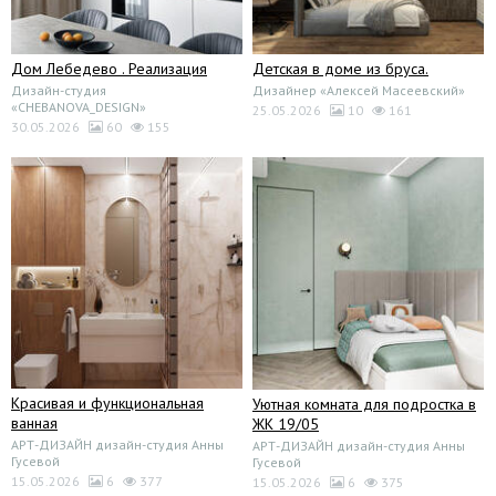
Дом Лебедево . Реализация
Детская в доме из бруса.
Дизайн-студия
Дизайнер «Алексей Масеевский»
«CHEBANOVA_DESIGN»
25.05.2026
10
161
30.05.2026
60
155
Красивая и функциональная
Уютная комната для подростка в
ванная
ЖК 19/05
АРТ-ДИЗАЙН дизайн-студия Анны
АРТ-ДИЗАЙН дизайн-студия Анны
Гусевой
Гусевой
15.05.2026
6
377
15.05.2026
6
375