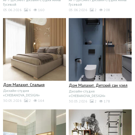
Гусевой
Гусевой
05.06.2026
6
160
05.06.2026
2
208
Дом Малахит. Спальня
Дом Малахит. Детский сан узел
Дизайн-студия
Дизайн-студия
«CHEBANOVA_DESIGN»
«CHEBANOVA_DESIGN»
30.05.2026
2
164
30.05.2026
2
178