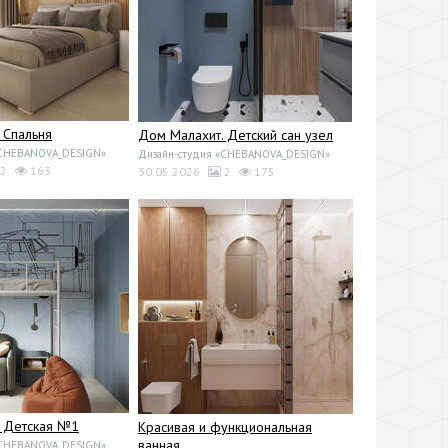
 Спальня
Дом Малахит. Детский сан узел
«CHEBANOVA_DESIGN»
Дизайн-студия «CHEBANOVA_DESIGN»
2
163
30.05.2026
2
175
. Детская №1
Красивая и функциональная
ванная
«CHEBANOVA_DESIGN»