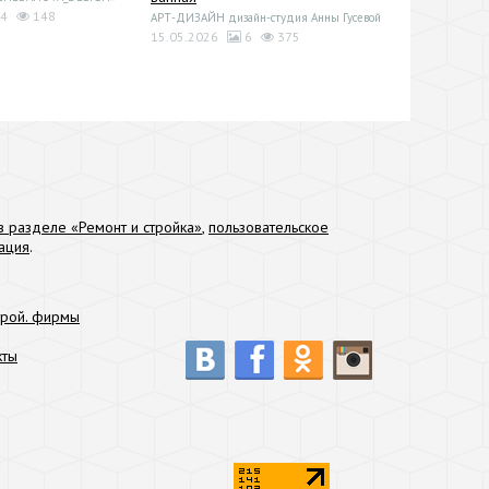
4
148
АРТ-ДИЗАЙН дизайн-студия Анны Гусевой
15.05.2026
6
375
 разделе «Ремонт и стройка»
,
пользовательское
ация
.
трой. фирмы
кты