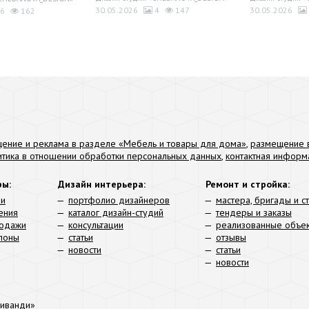
30.05.2026
4
147
30.05.2026
6
162
ение и реклама в разделе «Мебель и товары для дома»
,
размещение в
итика в отношении обработки персональных данных
,
контактная информ
ры:
Дизайн интерьера:
Ремонт и стройка:
ли
портфолио дизайнеров
мастера, бригады и с
ения
каталог дизайн-студий
тендеры и заказы
родажи
консультации
реализованные объе
алоны
статьи
отзывы
новости
статьи
новости
иванди»