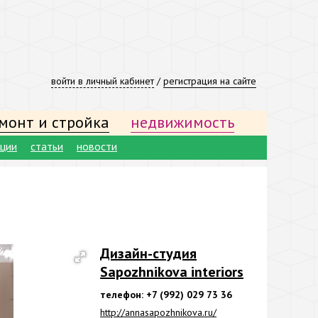
войти в личный кабинет
/
регистрация на сайте
монт и стройка
недвижимость
ации
статьи
новости
Дизайн-студия
Sapozhnikova interiors
телефон: +7 (992) 029 73 36
http://annasapozhnikova.ru/