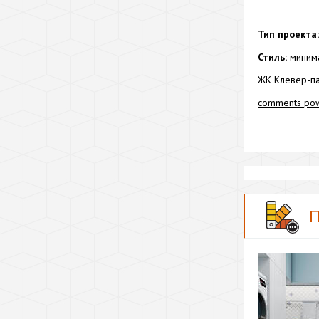
Тип проекта:
Стиль:
миним
ЖК Клевер-па
comments po
П