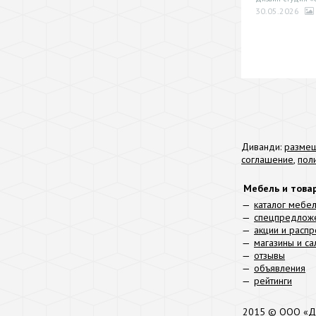
30.05.2026
Диванди:
размещ
соглашение
,
пол
Мебель и това
каталог мебе
спецпредлож
акции и расп
магазины и с
отзывы
объявления
рейтинги
2015 © ООО «Д