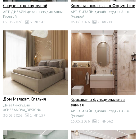
Санузел с постирочной
Комната школьника в Форум Сити
АРТ-ДИЗАЙН дизайн-студия Анны
АРТ-ДИЗАЙН дизайн-студия Анны
Гусевой
Гусевой
05.06.2026
3
146
05.06.2026
2
200
Дом Малахит. Спальня
Красивая и функциональная
ванная
Дизайн-студия
«CHEBANOVA_DESIGN»
АРТ-ДИЗАЙН дизайн-студия Анны
30.05.2026
1
157
Гусевой
15.05.2026
3
362