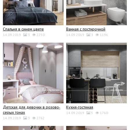
Спальня в синем цвете
Ванная с постирочной
14.09.2019
3
2250
14.09.2019
3
1196
Детская для девочки в розово-
Кухня-гостиная
серых тонах
14.09.2019
5
1760
14.09.2019
3
2762