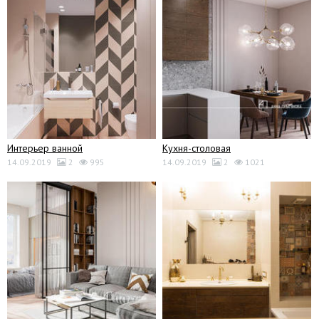
Интерьер ванной
Кухня-столовая
14.09.2019
2
995
14.09.2019
2
1021