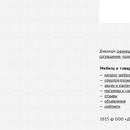
Диванди:
размещ
соглашение
,
пол
Мебель и това
каталог мебе
спецпредлож
акции и расп
магазины и с
отзывы
объявления
рейтинги
2015 © ООО «Д