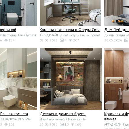
стирочной
Комната школьника в Форум Сити
Дом Лебедево
йн-студия Анны Гусевой
АРТ-ДИЗАЙН дизайн-студия Анны Гусевой
Дизайн-студия 
6
154
05.06.2026
4
207
30.05.2026
 Ванная комната
Детская в доме из бруса.
Красивая и ф
ванная
«CHEBANOVA_DESIGN»
Дизайнер «Алексей Масеевский»
3
162
25.05.2026
10
160
АРТ-ДИЗАЙН диза