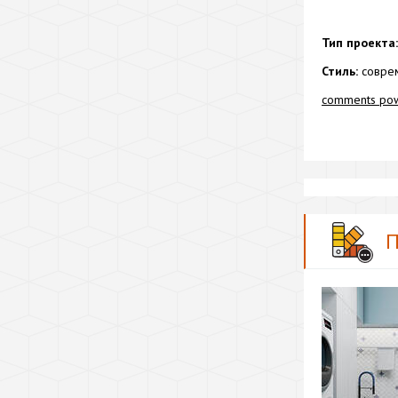
Тип проекта:
Стиль:
соврем
comments po
П