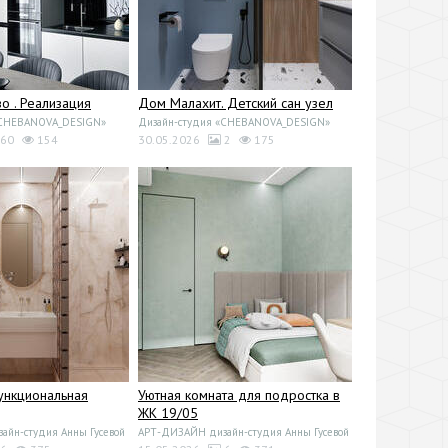
 . Реализация
Дом Малахит. Детский сан узел
«CHEBANOVA_DESIGN»
Дизайн-студия «CHEBANOVA_DESIGN»
60
154
30.05.2026
2
175
ункциональная
Уютная комната для подростка в
ЖК 19/05
йн-студия Анны Гусевой
АРТ-ДИЗАЙН дизайн-студия Анны Гусевой