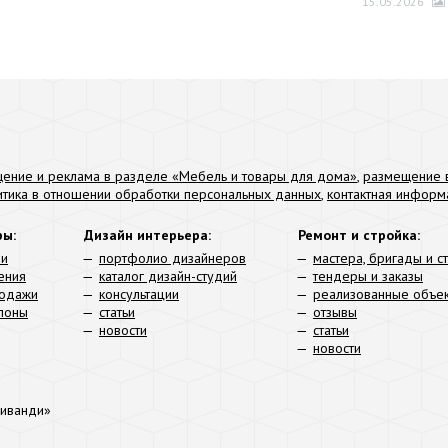
15.05.2026
ение и реклама в разделе «Мебель и товары для дома»
,
размещение в
итика в отношении обработки персональных данных
,
контактная информ
ры:
Дизайн интерьера:
Ремонт и стройка:
ли
портфолио дизайнеров
мастера, бригады и с
ения
каталог дизайн-студий
тендеры и заказы
родажи
консультации
реализованные объе
алоны
статьи
отзывы
новости
статьи
новости
иванди»