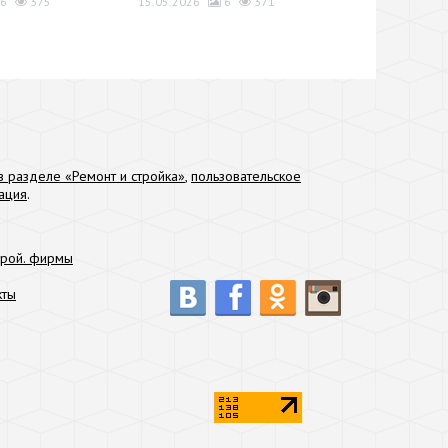
6
375
15.05.2026
6
371
 разделе «Ремонт и стройка»
,
пользовательское
ация
.
трой. фирмы
кты