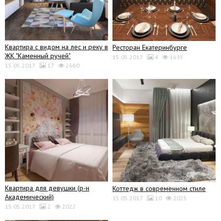
Квартира с видом на лес и реку в
Ресторан Екатеринбурге
ЖК "Каменный ручей"
15.05.2017
4
1635
15.05.2017
17
2660
Квартира для девушки (р-н
Коттедж в современном стиле
Академический)
15.05.2017
10
2025
15.05.2017
2
2022