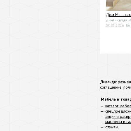
Дом Малахит.
Дизайн-студия 
30.05.2026
Диванди:
размещ
соглашение
,
пол
Мебель и това
каталог мебе
спецпредлож
акции и расп
магазины и с
отзывы