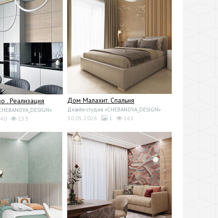
Дом Малахит. Спальня
 . Реализация
Дизайн-студия «CHEBANOVA_DESIGN»
«CHEBANOVA_DESIGN»
30.05.2026
1
161
40
153