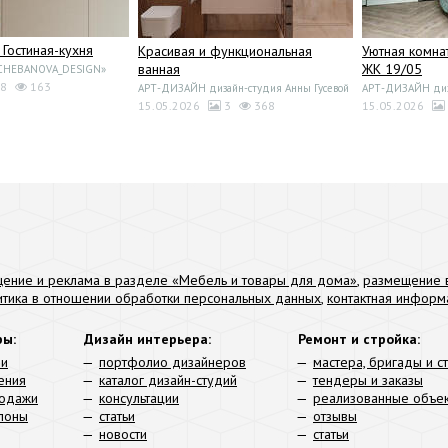
 Гостиная-кухня
Красивая и функциональная
Уютная комна
ванная
ЖК 19/05
«CHEBANOVA_DESIGN»
8
163
АРТ-ДИЗАЙН дизайн-студия Анны Гусевой
АРТ-ДИЗАЙН диза
15.05.2026
3
368
15.05.2026
ение и реклама в разделе «Мебель и товары для дома»
,
размещение в
итика в отношении обработки персональных данных
,
контактная информ
ры:
Дизайн интерьера:
Ремонт и стройка:
ли
портфолио дизайнеров
мастера, бригады и с
ения
каталог дизайн-студий
тендеры и заказы
родажи
консультации
реализованные объе
алоны
статьи
отзывы
новости
статьи