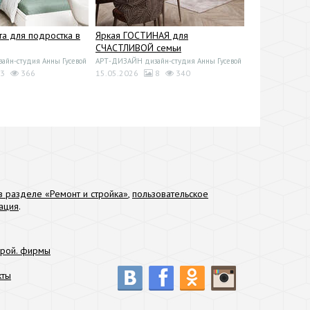
та для подростка в
Яркая ГОСТИНАЯ для
СЧАСТЛИВОЙ семьи
йн-студия Анны Гусевой
АРТ-ДИЗАЙН дизайн-студия Анны Гусевой
3
366
15.05.2026
8
340
 разделе «Ремонт и стройка»
,
пользовательское
ация
.
трой. фирмы
кты