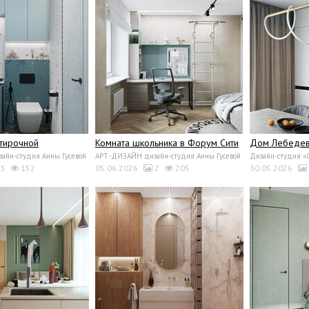
стирочной
Комната школьника в Форум Сити
Дом Лебедево
йн-студия Анны Гусевой
АРТ-ДИЗАЙН дизайн-студия Анны Гусевой
Дизайн-студия 
3
152
05.06.2026
2
205
30.05.2026