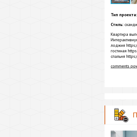
Тип проекта:
Стиль:
сканди
Квартира вып
Интерактивну
лоджия https:
гостиная https
спальня https:
comments po
П