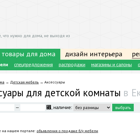
, что нужно для дома, не выходя из
 товары для дома
дизайн интерьера
ре
бели
спецпредложения
распродажи
магазины и салоны
ома
→
Детская мебель
→
Аксессуары
суары для детской комнаты
в Е
—
⃏, наличие:
е на нашем портале:
объявления о продаже б/у мебели