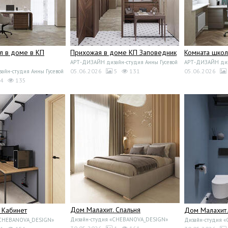
л в доме в КП
Прихожая в доме КП Заповедник
Комната школ
АРТ-ДИЗАЙН дизайн-студия Анны Гусевой
АРТ-ДИЗАЙН диза
05.06.2026
5
131
05.06.2026
йн-студия Анны Гусевой
4
135
Дом Малахит. Спальня
 Кабинет
Дом Малахит.
Дизайн-студия «CHEBANOVA_DESIGN»
«CHEBANOVA_DESIGN»
Дизайн-студия 