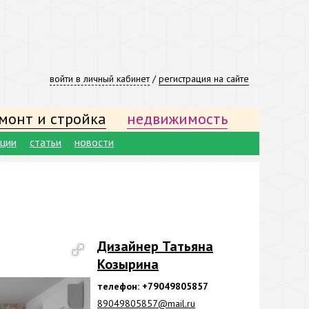
войти в личный кабинет
/
регистрация на сайте
монт и стройка
недвижимость
ации
статьи
новости
Дизайнер Татьяна
Козырина
телефон: +79049805857
89049805857@mail.ru