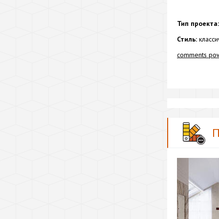
Тип проекта:
Стиль:
класси
comments po
П