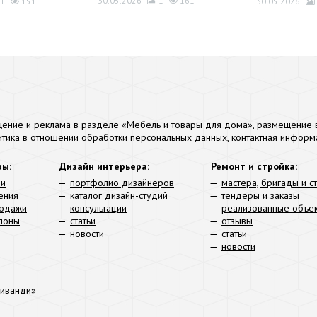
30.05.2026
1
161
1
151
30.05.2026
ение и реклама в разделе «Мебель и товары для дома»
,
размещение в
итика в отношении обработки персональных данных
,
контактная информ
ры:
Дизайн интерьера:
Ремонт и стройка:
ли
портфолио дизайнеров
мастера, бригады и с
ения
каталог дизайн-студий
тендеры и заказы
родажи
консультации
реализованные объе
алоны
статьи
отзывы
новости
статьи
новости
иванди»