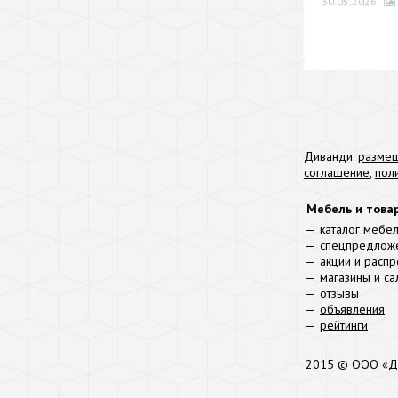
30.05.2026
Диванди:
размещ
соглашение
,
пол
Мебель и това
каталог мебе
спецпредлож
акции и расп
магазины и с
отзывы
объявления
рейтинги
2015 © ООО «Д