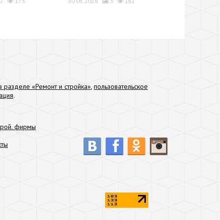
2
173
30.05.2026
3
161
 разделе «Ремонт и стройка»
,
пользовательское
ация
.
трой. фирмы
кты