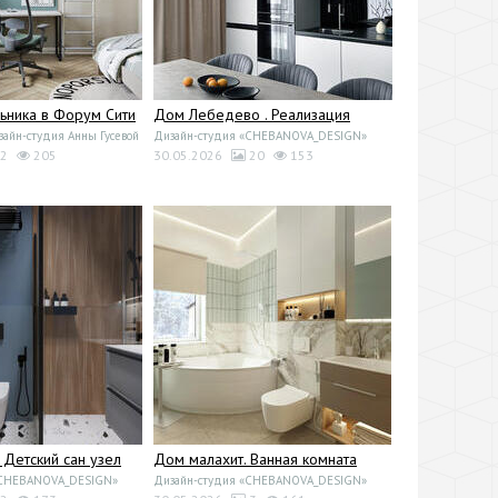
ьника в Форум Сити
Дом Лебедево . Реализация
йн-студия Анны Гусевой
Дизайн-студия «CHEBANOVA_DESIGN»
2
205
30.05.2026
20
153
 Детский сан узел
Дом малахит. Ванная комната
«CHEBANOVA_DESIGN»
Дизайн-студия «CHEBANOVA_DESIGN»