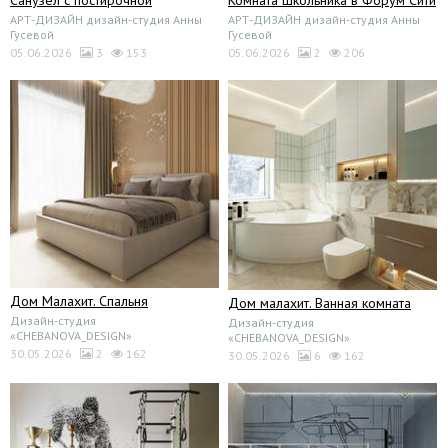
Санузел с постирочной
Комната школьника в Форум Сити
АРТ-ДИЗАЙН дизайн-студия Анны
АРТ-ДИЗАЙН дизайн-студия Анны
Гусевой
Гусевой
05.06.2026
3
153
05.06.2026
2
206
Дом Малахит. Спальня
Дом малахит. Ванная комната
Дизайн-студия
Дизайн-студия
«CHEBANOVA_DESIGN»
«CHEBANOVA_DESIGN»
30.05.2026
2
162
30.05.2026
6
162