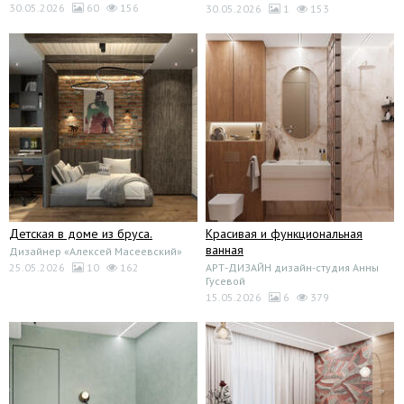
30.05.2026
60
156
30.05.2026
1
153
Детская в доме из бруса.
Красивая и функциональная
ванная
Дизайнер «Алексей Масеевский»
25.05.2026
10
162
АРТ-ДИЗАЙН дизайн-студия Анны
Гусевой
15.05.2026
6
379