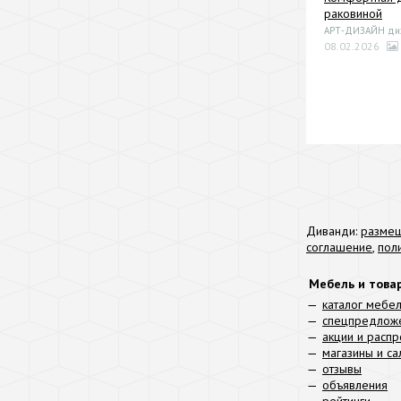
раковиной
АРТ-ДИЗАЙН диза
08.02.2026
Диванди:
размещ
соглашение
,
пол
Мебель и това
каталог мебе
спецпредлож
акции и расп
магазины и с
отзывы
объявления