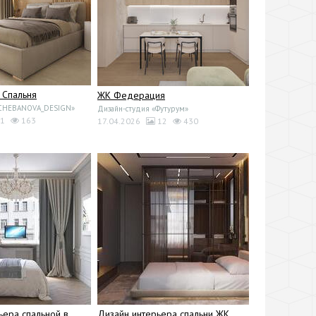
 Спальня
ЖК Федерация
«CHEBANOVA_DESIGN»
Дизайн-студия «Футурум»
1
163
17.04.2026
12
430
ьера спальной в
Дизайн интерьера спальни ЖК