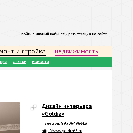
войти в личный кабинет
/
регистрация на сайте
монт и стройка
недвижимость
ации
статьи
новости
Дизайн интерьера
«Goldiz»
телефон: 89506496613
http://www.goldiz66.ru