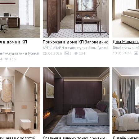
Дом Малахит.
л в доме в КП
Прихожая в доме КП Заповедник
Дизайн-студия 
АРТ-ДИЗАЙН дизайн-студия Анны Гусевой
30.05.2026
05.06.2026
5
134
йн-студия Анны Гусевой
4
136
ушевая с золотой
Спальня в винных тонах с живым
Дизайн интер