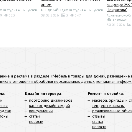
огнем
квартире ЖК 
Некрасова"
йн-студия Анны Гусевой
АРТ-ДИЗАЙН дизайн-студия Анны Гусевой
9
523
08.02.2026
3
547
Архитектурно-Ст
«Батенькофф»
30.01.2026
ение и реклама в разделе «Мебель и товары для дома»
,
размещение в
итика в отношении обработки персональных данных
,
контактная информ
ры:
Дизайн интерьера:
Ремонт и стройка:
ли
портфолио дизайнеров
мастера, бригады и с
ения
каталог дизайн-студий
тендеры и заказы
родажи
консультации
реализованные объе
алоны
статьи
отзывы
новости
статьи
новости