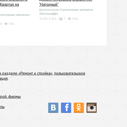
"Квартал на
"Нагорный"
Архитектурно-Строительная компания
«Батенькофф»
роительная компания
30.01.2026
7
596
4
745
 разделе «Ремонт и стройка»
,
пользовательское
ация
.
трой. фирмы
кты