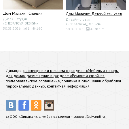
Дом Малахит. Спальня
Дом Малахит. Детский сан узел
Дизайн-студия
Дизайн-студия
«CHEBANOVA_DESIGN»
«CHEBANOVA_DESIGN»
30.05.2026
1
160
30.05.2026
4
171
Диванди:
размещение и реклама в разделе «Мебель и товары
для дома»
,
размещение в разделе «Ремонт и стройка»
,
пользовательское соглашение
,
политика в отношении обработки
персональных данных
,
контактная информация
.
© ООО «Диванди», служба поддержки –
support@divandi.ru
.