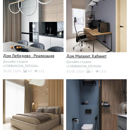
Дом Лебедево . Реализация
Дом Малахит. Кабинет
Дизайн-студия
Дизайн-студия
«CHEBANOVA_DESIGN»
«CHEBANOVA_DESIGN»
30.05.2026
60
151
30.05.2026
1
150