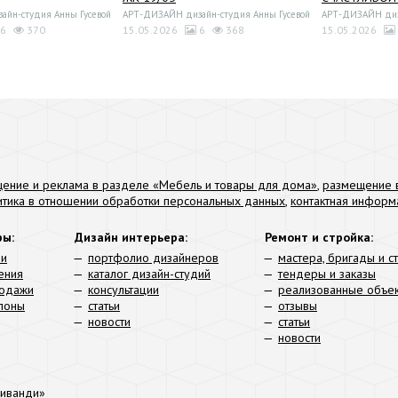
йн-студия Анны Гусевой
АРТ-ДИЗАЙН дизайн-студия Анны Гусевой
АРТ-ДИЗАЙН диза
6
370
15.05.2026
6
368
15.05.2026
ение и реклама в разделе «Мебель и товары для дома»
,
размещение в
итика в отношении обработки персональных данных
,
контактная информ
ры:
Дизайн интерьера:
Ремонт и стройка:
ли
портфолио дизайнеров
мастера, бригады и с
ения
каталог дизайн-студий
тендеры и заказы
родажи
консультации
реализованные объе
алоны
статьи
отзывы
новости
статьи
новости
иванди»