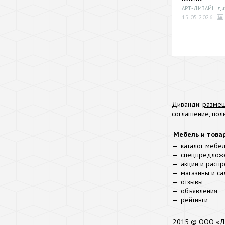
АРТ-ДИЗАЙН диза
15.05.2026
Диванди:
размещ
соглашение
,
пол
Мебель и това
каталог мебе
спецпредлож
акции и расп
магазины и с
отзывы
объявления
рейтинги
2015 © ООО «Д