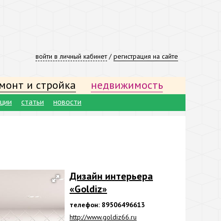
войти в личный кабинет
/
регистрация на сайте
монт и стройка
недвижимость
ации
статьи
новости
Дизайн интерьера
«Goldiz»
телефон: 89506496613
http://www.goldiz66.ru