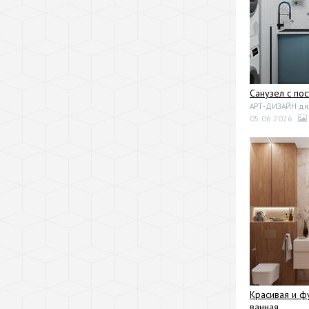
Санузел с по
АРТ-ДИЗАЙН диза
05.06.2026
Красивая и ф
ванная