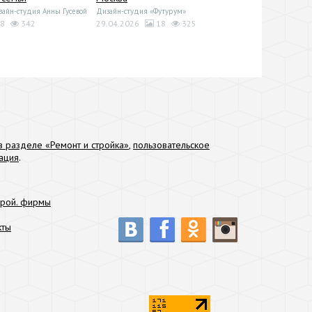
йн-студия Анны Гусевой
Дизайн-студия «Футурум»
8
342
29.04.2026
18
325
 разделе «Ремонт и стройка»
,
пользовательское
ация
.
трой. фирмы
кты