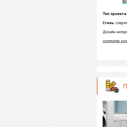
Тип проекта:
Стиль:
соврем
Дизайн интер
comments po
П