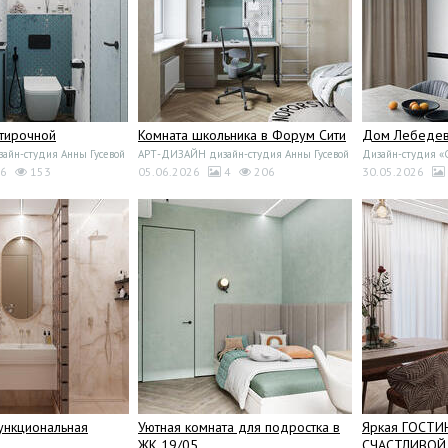
стирочной
Комната школьника в Форум Сити
Дом Лебедево
йн-студия Анны Гусевой
АРТ-ДИЗАЙН дизайн-студия Анны Гусевой
Дизайн-студия 
6
153
05.06.2026
4
206
30.05.2026
ункциональная
Уютная комната для подростка в
Яркая ГОСТИ
ЖК 19/05
СЧАСТЛИВОЙ 