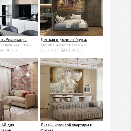
 . Реализация
Детская в доме из бруса.
«CHEBANOVA_DESIGN»
Дизайнер «Алексей Масеевский»
60
153
25.05.2026
10
160
НАЯ для
Дизайн красивой квартиры г.
семьи
Москва