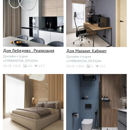
Дом Лебедево . Реализация
Дом Малахит. Кабинет
Дизайн-студия
Дизайн-студия
«CHEBANOVA_DESIGN»
«CHEBANOVA_DESIGN»
30.05.2026
40
153
30.05.2026
1
152