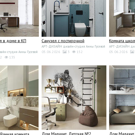
л в доме в КП
Санузел с постирочной
Комната школ
АРТ-ДИЗАЙН дизайн-студия Анны Гусевой
АРТ-ДИЗАЙН диза
05.06.2026
3
152
05.06.2026
йн-студия Анны Гусевой
2
135
Дом Малахит. Детская №2
Дом Малахит
 Ванная комната