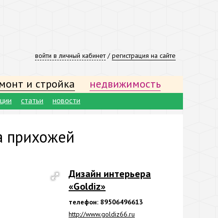
войти в личный кабинет
/
регистрация на сайте
монт и стройка
недвижимость
ации
статьи
новости
а прихожей
Дизайн интерьера
«Goldiz»
телефон: 89506496613
http://www.goldiz66.ru