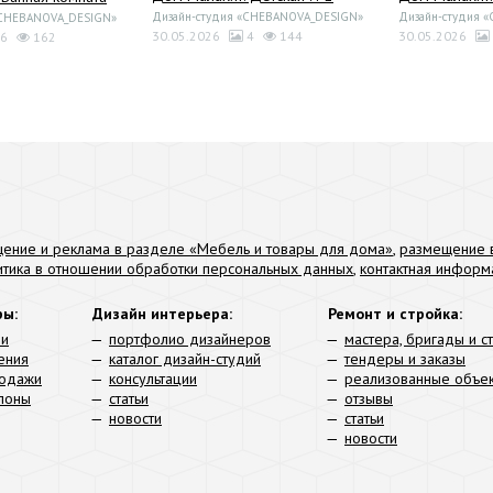
Дизайн-студия «CHEBANOVA_DESIGN»
Дизайн-студия 
«CHEBANOVA_DESIGN»
30.05.2026
4
144
30.05.2026
6
162
ение и реклама в разделе «Мебель и товары для дома»
,
размещение в
итика в отношении обработки персональных данных
,
контактная информ
ры:
Дизайн интерьера:
Ремонт и стройка:
ли
портфолио дизайнеров
мастера, бригады и с
ения
каталог дизайн-студий
тендеры и заказы
родажи
консультации
реализованные объе
алоны
статьи
отзывы
новости
статьи
новости