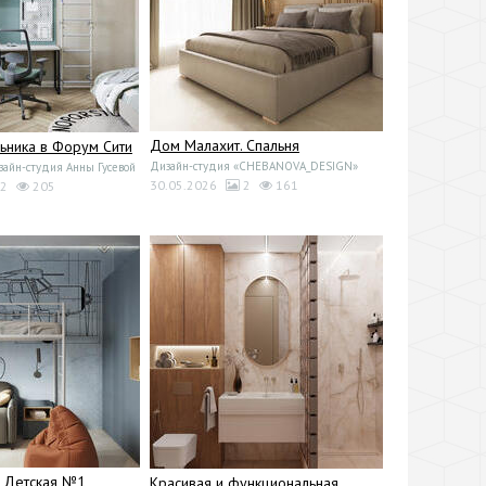
Дом Малахит. Спальня
ьника в Форум Сити
Дизайн-студия «CHEBANOVA_DESIGN»
йн-студия Анны Гусевой
30.05.2026
2
161
2
205
. Детская №1
Красивая и функциональная