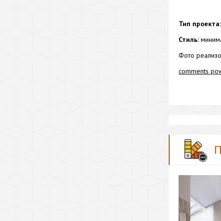
Тип проекта:
Стиль:
миним
Фото реализо
comments po
П