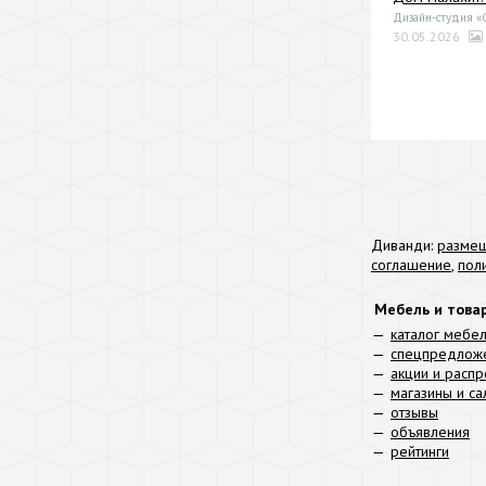
Дизайн-студия 
30.05.2026
Диванди:
размещ
соглашение
,
пол
Мебель и това
каталог мебе
спецпредлож
акции и расп
магазины и с
отзывы
объявления
рейтинги