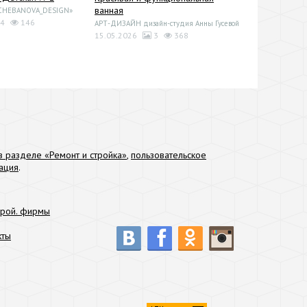
ванная
«CHEBANOVA_DESIGN»
4
146
АРТ-ДИЗАЙН дизайн-студия Анны Гусевой
15.05.2026
3
368
 разделе «Ремонт и стройка»
,
пользовательское
ация
.
трой. фирмы
кты