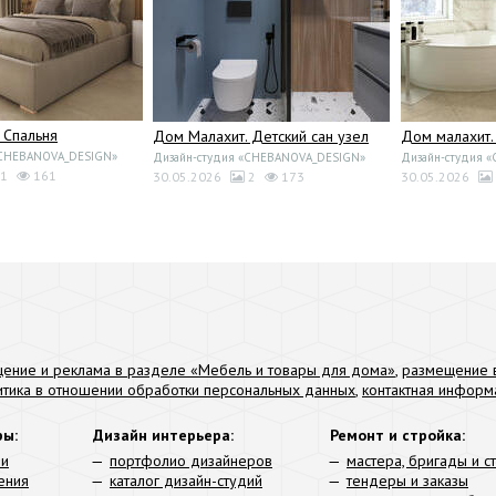
 Спальня
Дом Малахит. Детский сан узел
Дом малахит.
«CHEBANOVA_DESIGN»
Дизайн-студия «CHEBANOVA_DESIGN»
Дизайн-студия 
1
161
30.05.2026
2
173
30.05.2026
ение и реклама в разделе «Мебель и товары для дома»
,
размещение в
итика в отношении обработки персональных данных
,
контактная информ
ры:
Дизайн интерьера:
Ремонт и стройка:
ли
портфолио дизайнеров
мастера, бригады и с
ения
каталог дизайн-студий
тендеры и заказы