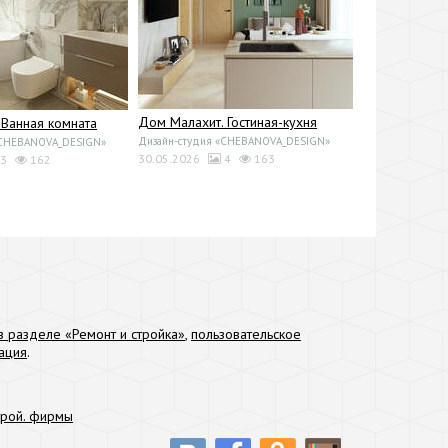
Дом Малахит. Гостиная-кухня
 Ванная комната
Дизайн-студия «CHEBANOVA_DESIGN»
«CHEBANOVA_DESIGN»
30.05.2026
4
163
3
162
 разделе «Ремонт и стройка»
,
пользовательское
ация
.
трой. фирмы