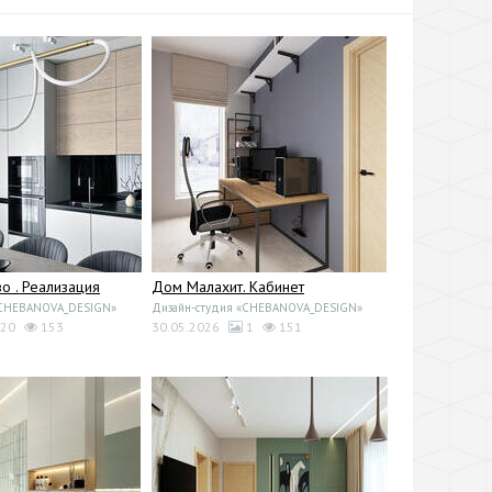
 . Реализация
Дом Малахит. Кабинет
«CHEBANOVA_DESIGN»
Дизайн-студия «CHEBANOVA_DESIGN»
20
153
30.05.2026
1
151