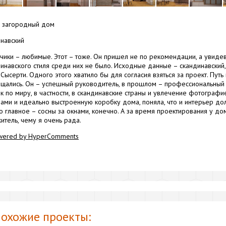
загородный дом
навский
зчики – любимые. Этот – тоже. Он пришел не по рекомендации, а увиде
динавского стиля среди них не было. Исходные данные – скандинавский, 
 Сысерти. Одного этого хватило бы для согласия взяться за проект. Путь
бщались. Он – успешный руководитель, в прошлом – профессиональный с
 по миру, в частности, в скандинавские страны и увлечение фотографи
снами и идеально выстроенную коробку дома, поняла, что и интерьер до
о главное – сосны за окнами, конечно. А за время проектирования у до
итель, чему я очень рада.
wered by HyperComments
охожие проекты: