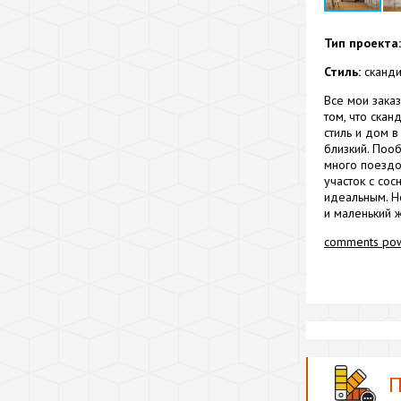
Тип проекта:
Стиль:
сканди
Все мои зака
том, что скан
стиль и дом в
близкий. Поо
много поездок
участок с со
идеальным. Н
и маленький ж
comments po
П