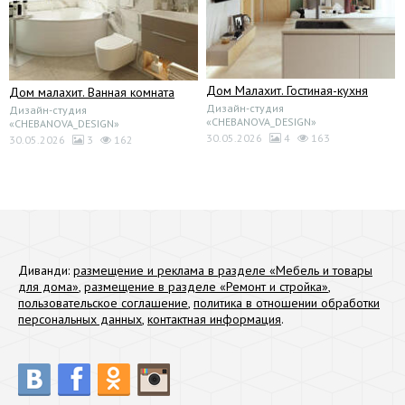
Дом Малахит. Гостиная-кухня
Дом малахит. Ванная комната
Дизайн-студия
Дизайн-студия
«CHEBANOVA_DESIGN»
«CHEBANOVA_DESIGN»
30.05.2026
4
163
30.05.2026
3
162
Диванди:
размещение и реклама в разделе «Мебель и товары
для дома»
,
размещение в разделе «Ремонт и стройка»
,
пользовательское соглашение
,
политика в отношении обработки
персональных данных
,
контактная информация
.