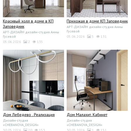
Красивый холл в доме в КП
Прихожая в доме КП Заповедник
Заповедник
АРТ-ДИЗАЙН дизайн-студия Анны
Гусевой
АРТ-ДИЗАЙН дизайн-студия Анны
Гусевой
05.06.2026
5
131
05.06.2026
2
135
Дом Лебедево . Реализация
Дом Малахит. Кабинет
Дизайн-студия
Дизайн-студия
«CHEBANOVA_DESIGN»
«CHEBANOVA_DESIGN»
30.05.2026
20
153
30.05.2026
1
151