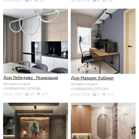
05.06.2026
6
152
05.06.2026
4
205
Дом Лебедево . Реализация
Дом Малахит. Кабинет
Дизайн-студия
Дизайн-студия
«CHEBANOVA_DESIGN»
«CHEBANOVA_DESIGN»
30.05.2026
60
153
30.05.2026
1
151