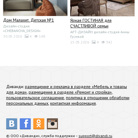
Дом Малахит. Детская №1
Яркая ГОСТИНАЯ для
СЧАСТЛИВОЙ семьи
Дизайн-студия
«CHEBANOVA_DESIGN»
АРТ-ДИЗАЙН дизайн-студия Анны
30.05.2026
4
148
Гусевой
15.05.2026
4
342
Диванди:
размещение и реклама в разделе «Мебель и товары
для дома»
,
размещение в разделе «Ремонт и стройка»
,
пользовательское соглашение
,
политика в отношении обработки
персональных данных
,
контактная информация
.
© ООО «Диванди», служба поддержки –
support@divandi.ru
.