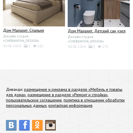
Дом Малахит. Спальня
Дом Малахит. Детский сан узел
Дизайн-студия
Дизайн-студия
«CHEBANOVA_DESIGN»
«CHEBANOVA_DESIGN»
30.05.2026
2
162
30.05.2026
2
175
Диванди:
размещение и реклама в разделе «Мебель и товары
для дома»
,
размещение в разделе «Ремонт и стройка»
,
пользовательское соглашение
,
политика в отношении обработки
персональных данных
,
контактная информация
.