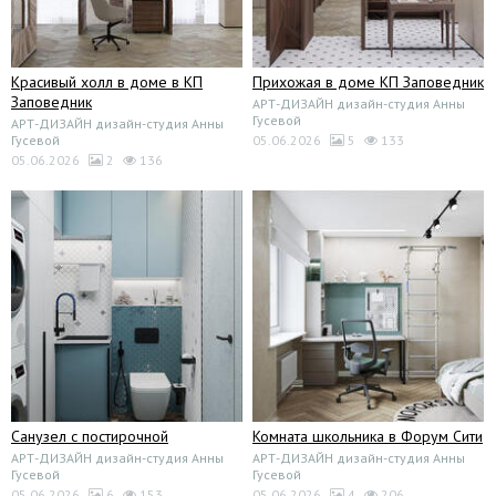
Красивый холл в доме в КП
Прихожая в доме КП Заповедник
Заповедник
АРТ-ДИЗАЙН дизайн-студия Анны
Гусевой
АРТ-ДИЗАЙН дизайн-студия Анны
Гусевой
05.06.2026
5
133
05.06.2026
2
136
Санузел с постирочной
Комната школьника в Форум Сити
АРТ-ДИЗАЙН дизайн-студия Анны
АРТ-ДИЗАЙН дизайн-студия Анны
Гусевой
Гусевой
05.06.2026
6
153
05.06.2026
4
206