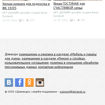
Яркая ГОСТИНАЯ для
Уютная комната для подростка в
СЧАСТЛИВОЙ семьи
ЖК 19/05
АРТ-ДИЗАЙН дизайн-студия Анны
АРТ-ДИЗАЙН дизайн-студия Анны
Гусевой
Гусевой
15.05.2026
4
347
15.05.2026
3
375
Диванди:
размещение и реклама в разделе «Мебель и товары
для дома»
,
размещение в разделе «Ремонт и стройка»
,
пользовательское соглашение
,
политика в отношении обработки
персональных данных
,
контактная информация
.
© ООО «Диванди», служба поддержки –
support@divandi.ru
.