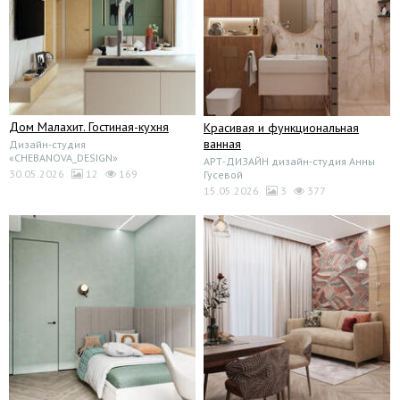
Дом Малахит. Гостиная-кухня
Красивая и функциональная
ванная
Дизайн-студия
«CHEBANOVA_DESIGN»
АРТ-ДИЗАЙН дизайн-студия Анны
30.05.2026
12
169
Гусевой
15.05.2026
3
377