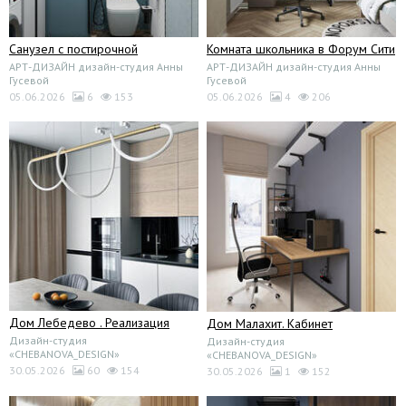
Санузел с постирочной
Комната школьника в Форум Сити
АРТ-ДИЗАЙН дизайн-студия Анны
АРТ-ДИЗАЙН дизайн-студия Анны
Гусевой
Гусевой
05.06.2026
6
153
05.06.2026
4
206
Дом Лебедево . Реализация
Дом Малахит. Кабинет
Дизайн-студия
Дизайн-студия
«CHEBANOVA_DESIGN»
«CHEBANOVA_DESIGN»
30.05.2026
60
154
30.05.2026
1
152