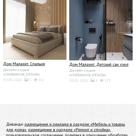
Дом Малахит. Спальня
Дом Малахит. Детский сан узел
Дизайн-студия
Дизайн-студия
«CHEBANOVA_DESIGN»
«CHEBANOVA_DESIGN»
30.05.2026
1
162
30.05.2026
2
175
Диванди:
размещение и реклама в разделе «Мебель и товары
для дома»
,
размещение в разделе «Ремонт и стройка»
,
пользовательское соглашение
,
политика в отношении обработки