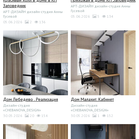
Прихожая в доме КП Заповедник
Заповедник
АРТ-ДИЗАЙН дизайн-студия Анны
Гусевой
АРТ-ДИЗАЙН дизайн-студия Анны
Гусевой
05.06.2026
5
134
05.06.2026
2
136
Дом Лебедево . Реализация
Дом Малахит. Кабинет
Дизайн-студия
Дизайн-студия
«CHEBANOVA_DESIGN»
«CHEBANOVA_DESIGN»
30.05.2026
20
154
30.05.2026
1
152