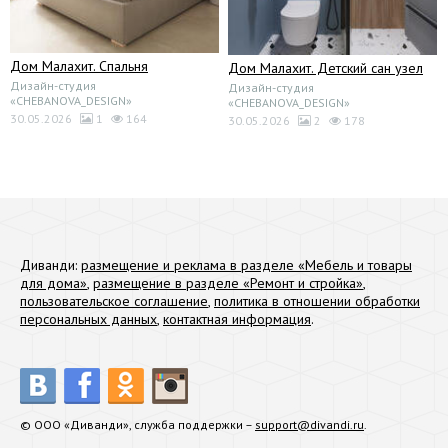
Дом Малахит. Спальня
Дом Малахит. Детский сан узел
Дизайн-студия
Дизайн-студия
«CHEBANOVA_DESIGN»
«CHEBANOVA_DESIGN»
30.05.2026
1
164
30.05.2026
2
178
Диванди:
размещение и реклама в разделе «Мебель и товары
для дома»
,
размещение в разделе «Ремонт и стройка»
,
пользовательское соглашение
,
политика в отношении обработки
персональных данных
,
контактная информация
.
© ООО «Диванди», служба поддержки –
support@divandi.ru
.