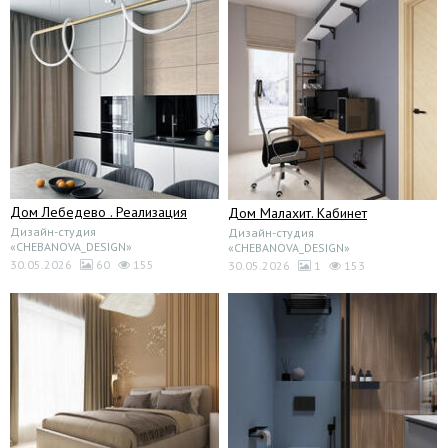
Дом Лебедево . Реализация
Дом Малахит. Кабинет
Дизайн-студия
Дизайн-студия
«CHEBANOVA_DESIGN»
«CHEBANOVA_DESIGN»
30.05.2026
60
155
30.05.2026
1
153