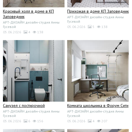
Красивый холл в доме в КП
Прихожая в доме КП Заповедник
Заповедник
АРТ-ДИЗАЙН дизайн-студия Анны
Гусевой
АРТ-ДИЗАЙН дизайн-студия Анны
Гусевой
05.06.2026
5
138
05.06.2026
4
138
Санузел с постирочной
Комната школьника в Форум Сити
АРТ-ДИЗАЙН дизайн-студия Анны
АРТ-ДИЗАЙН дизайн-студия Анны
Гусевой
Гусевой
05.06.2026
6
156
05.06.2026
4
207