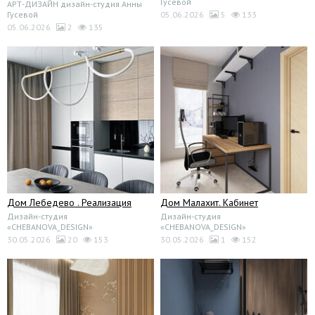
Гусевой
АРТ-ДИЗАЙН дизайн-студия Анны
Гусевой
05.06.2026
5
133
05.06.2026
2
135
Дом Лебедево . Реализация
Дом Малахит. Кабинет
Дизайн-студия
Дизайн-студия
«CHEBANOVA_DESIGN»
«CHEBANOVA_DESIGN»
30.05.2026
20
153
30.05.2026
1
152