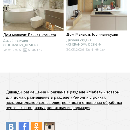
Дом Малахит. Гостиная-кухня
Дом малахит. Ванная комната
Дизайн-студия
Дизайн-студия
«CHEBANOVA_DESIGN»
«CHEBANOVA_DESIGN»
30.05.2026
4
164
30.05.2026
6
162
Диванди:
размещение и реклама в разделе «Мебель и товары
для дома»
,
размещение в разделе «Ремонт и стройка»
,
пользовательское соглашение
,
политика в отношении обработки
персональных данных
,
контактная информация
.