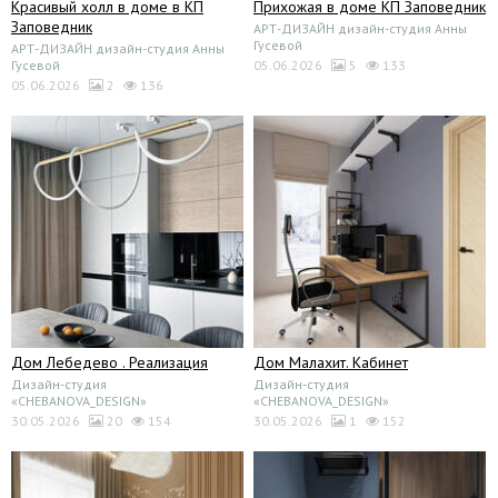
Красивый холл в доме в КП
Прихожая в доме КП Заповедник
Заповедник
АРТ-ДИЗАЙН дизайн-студия Анны
Гусевой
АРТ-ДИЗАЙН дизайн-студия Анны
Гусевой
05.06.2026
5
133
05.06.2026
2
136
Дом Лебедево . Реализация
Дом Малахит. Кабинет
Дизайн-студия
Дизайн-студия
«CHEBANOVA_DESIGN»
«CHEBANOVA_DESIGN»
30.05.2026
20
154
30.05.2026
1
152