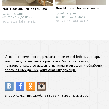
Дом Малахит. Гостиная-кухня
Дом малахит. Ванная комната
Дизайн-студия
Дизайн-студия
«CHEBANOVA_DESIGN»
«CHEBANOVA_DESIGN»
30.05.2026
4
165
30.05.2026
3
162
Диванди:
размещение и реклама в разделе «Мебель и товары
для дома»
,
размещение в разделе «Ремонт и стройка»
,
пользовательское соглашение
,
политика в отношении обработки
персональных данных
,
контактная информация
.
© ООО «Диванди», служба поддержки –
support@divandi.ru
.