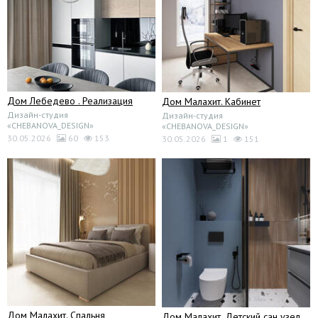
Дом Лебедево . Реализация
Дом Малахит. Кабинет
Дизайн-студия
Дизайн-студия
«CHEBANOVA_DESIGN»
«CHEBANOVA_DESIGN»
30.05.2026
60
153
30.05.2026
1
151
Дом Малахит. Спальня
Дом Малахит. Детский сан узел