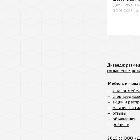
Дизайн-студия 
30.05.2026
Диванди:
размещ
соглашение
,
пол
Мебель и това
каталог мебе
спецпредлож
акции и расп
магазины и с
отзывы
объявления
рейтинги
2015 © ООО «Д