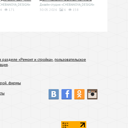
«CHEBANOVA_DESIGN»
Дизайн-студия «CHEBANOVA_DESIGN»
4
171
30.05.2026
6
158
 разделе «Ремонт и стройка»
,
пользовательское
ация
.
трой. фирмы
кты