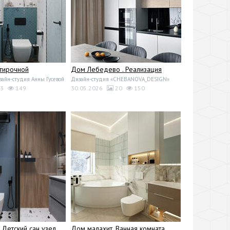
стирочной
Дом Лебедево . Реализация
йн-студия Анны Гусевой
Дизайн-студия «CHEBANOVA_DESIGN»
3
149
30.05.2026
20
150
 Детский сан узел
Дом малахит. Ванная комната