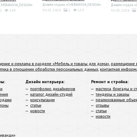
Дизайн-студия «CHEBANOVA_DESIGN»
«CHEBANOVA_DESIGN»
Дизайн-студия 
30.05.2026
1
159
1
149
30.05.2026
ение и реклама в разделе «Мебель и товары для дома»
,
размещение в
итика в отношении обработки персональных данных
,
контактная информ
ры:
Дизайн интерьера:
Ремонт и стройка:
ли
портфолио дизайнеров
мастера, бригады и с
ения
каталог дизайн-студий
тендеры и заказы
родажи
консультации
реализованные объе
алоны
статьи
отзывы
новости
статьи
новости
иванди»