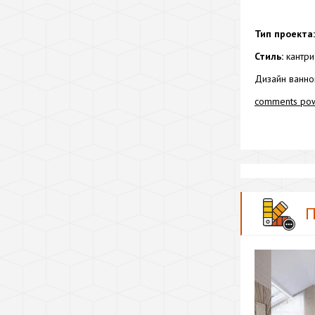
Тип проекта:
Стиль:
кантри
Дизайн ванно
comments po
П