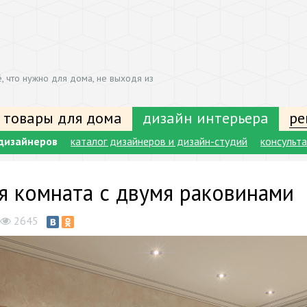
, что нужно для дома, не выходя из
 товары для дома
дизайн интерьера
ре
дизайнеров
каталог дизайнеров и дизайн-студий
консульт
я комната с двумя раковинами
2645