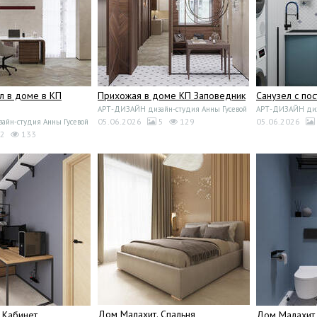
л в доме в КП
Прихожая в доме КП Заповедник
Санузел с по
АРТ-ДИЗАЙН дизайн-студия Анны Гусевой
АРТ-ДИЗАЙН диза
05.06.2026
5
129
05.06.2026
йн-студия Анны Гусевой
2
133
Дом Малахит. Спальня
 Кабинет
Дом Малахит.