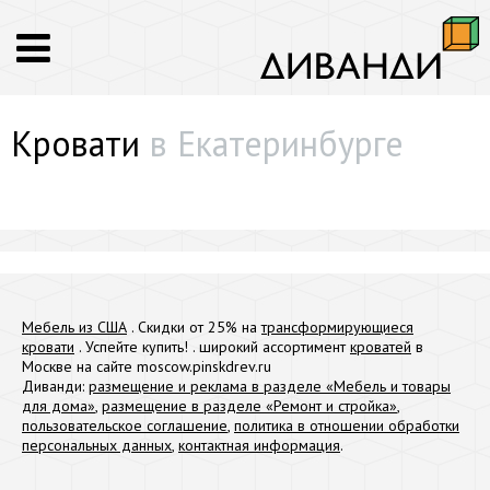
Кровати
в Екатеринбурге
Мебель из США
. Скидки от 25% на
трансформирующиеся
кровати
. Успейте купить! . широкий ассортимент
кроватей
в
Москве на сайте moscow.pinskdrev.ru
Диванди:
размещение и реклама в разделе «Мебель и товары
для дома»
,
размещение в разделе «Ремонт и стройка»
,
пользовательское соглашение
,
политика в отношении обработки
персональных данных
,
контактная информация
.