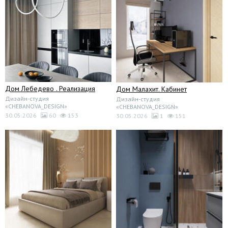
Дом Лебедево . Реализация
Дом Малахит. Кабинет
Дизайн-студия
Дизайн-студия
«CHEBANOVA_DESIGN»
«CHEBANOVA_DESIGN»
30.05.2026
60
153
30.05.2026
1
151