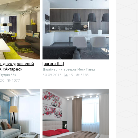
т двух уровневой
[aurora flat]
К «Антарес»
Дизайнер интерьеров Меух Павел
30.09.2013
15
3585
Студия 33»
20
4077