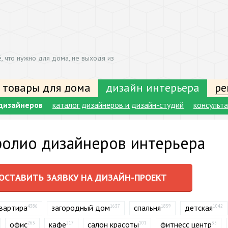
, что нужно для дома, не выходя из
 товары для дома
дизайн интерьера
ре
дизайнеров
каталог дизайнеров и дизайн-студий
консульт
олио дизайнеров интерьера
ОСТАВИТЬ ЗАЯВКУ НА ДИЗАЙН-ПРОЕКТ
вартира
загородный дом
спальня
детская
4386
1637
1859
1042
офис
кафе
салон красоты
фитнесс центр
263
217
101
35