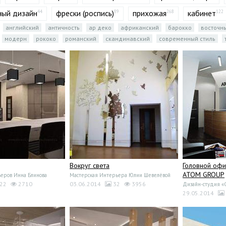
ый дизайн
фрески (роспись)
прихожая
кабинет
44
89
268
122
английский
античность
ар деко
африканский
барокко
восточн
модерн
рококо
романский
скандинавский
современный стиль
Вокруг света
Головной офи
ATOM GROUP
еров Инна Блинова
Мастерская Интерьера Юлии Шевелёвой
22
2710
03.06.2014
32
3956
Дизайн-студия 
29.05.2014