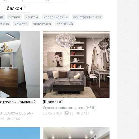
балкон
102
ый
готика
кантри
классический
конструктивизм
техно
хай-тек
эклектика
японский
с группы компаний
[Шоколад]
Студия дизайна интерьера [МЁД]
13.05.2014
25
3727
«CHEBANOVA_DESIGN»
25
2566