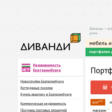
Диванди — всё
дома
мебель и
портфолио 
Недвижимость
Портф
Екатеринбурга
Новостройки Екатеринбурга
Коттеджные поселки
Купить квартиру в Екатеринбурге
все
к
6491
Коммерческая недвижимость
Продажа торговых площадей
магазин
143