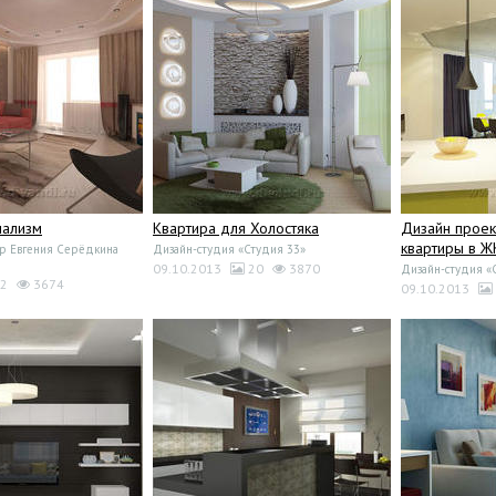
мализм
Квартира для Холостяка
Дизайн проек
квартиры в Ж
р Евгения Серёдкина
Дизайн-студия «Студия 33»
09.10.2013
20
3870
Дизайн-студия «
2
3674
09.10.2013