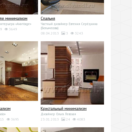
иле минимализм
Спальня
интерьера «Avantage»
Частный дизайнер Евгения Серёдкина
(Бельмесова)
9
3649
08.04.2013
3
3243
мализм
Кристальный минимализм
olo»
Дизайнер Ольга Левская
15
3695
23.01.2013
24
4083