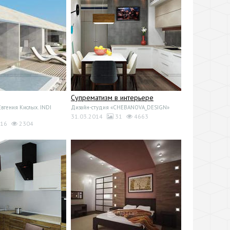
Супрематизм в интерьере
вгения Кислых. INDI
Дизайн-студия «CHEBANOVA_DESIGN»
31.03.2014
31
4663
16
2304