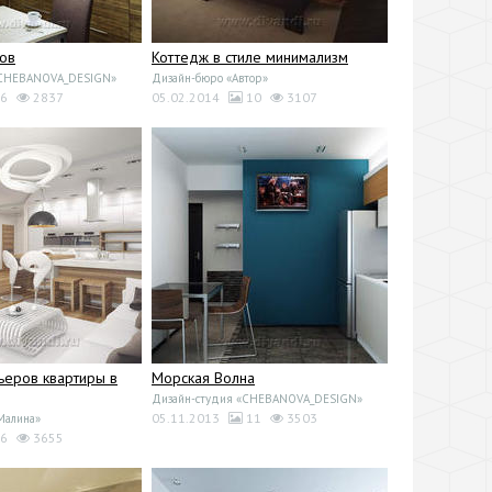
тов
Коттедж в стиле минимализм
«CHEBANOVA_DESIGN»
Дизайн-бюро «Автор»
6
2837
05.02.2014
10
3107
ьеров квартиры в
Морская Волна
Дизайн-студия «CHEBANOVA_DESIGN»
05.11.2013
11
3503
Малина»
6
3655