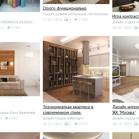
Строго функционально
Студия дизайна интерьеров «Интерьерус»
Игра контрас
17.02.2014
4
2700
«CHEBANOVA_DESIGN»
Дизайн-студия 
22
2764
06.02.2014
Трехкомнатная квартира в
Дизайн интер
современном стиле.
ЖК "Москва"
рьера Юлии Шевелёвой
9
2947
Дизайн-студия «Affdesign»
Дизайн-студия «
09.12.2013
5
3119
06.12.2013