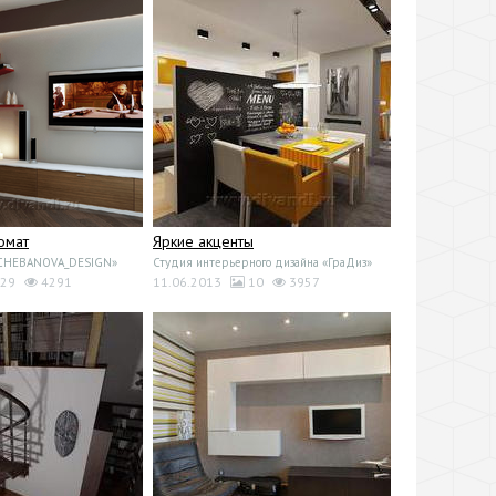
омат
Яркие акценты
«CHEBANOVA_DESIGN»
Студия интерьерного дизайнa «ГраДиз»
29
4291
11.06.2013
10
3957