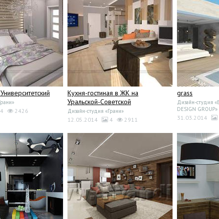
 Университетский
Кухня-гостиная в ЖК на
grass
Уральской-Советской
Грани»
Дизайн-студия «Е
DESIGN GROUP»
4
2426
Дизайн-студия «Грани»
31.03.2014
12.05.2014
4
2911