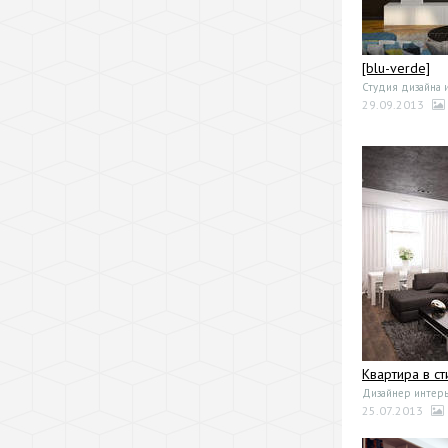
[blu-verde]
Студия дизайна 
29.09.2013
Квартира в с
Дизайнер интерь
25.07.2013