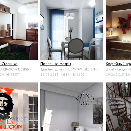
 Сталинке
Полезные метры
Кофейный ар
«CHEBANOVA_DESIGN»
Дизайн-студия «CHEBANOVA_DESIGN»
Дизайн-студия 
29
5537
19.06.2013
17
4206
19.06.2013