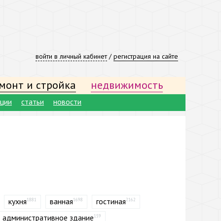
войти в личный кабинет
/
регистрация на сайте
монт и стройка
недвижимость
ации
статьи
новости
кухня
ванная
гостиная
1881
1698
2162
административное здание
159