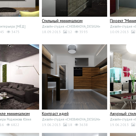
Стильный минимализм
Проект "Мини
интерьера [МЁД]
Дизайн-студия «CHEBANOVA_DESIGN»
Дизайн-студия 
45
3475
18.09.2013
12
3593
10.09.2013
тиле минимализм
Контраст идей
Ажурный стил
ера Родионова Юлия
Дизайн-студия «CHEBANOVA_DESIGN»
Дизайн-студия 
16
6822
19.06.2013
18
3638
19.06.2013