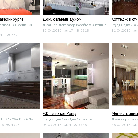
катеринбурге
Дом, сильный духом
Коттедж в ст
роительная компания
Дизайнер-декоратор Воробьева Антонина
Студия дизайна 
15.04.2013
17
3818
11.04.2013
41
3321
ЖК Зеленая Роща
Мягкий мини
«CHEBANOVA_DESIGN»
Студия дизайна «Дизайн центр»
Дизайн-группа «S
16
4593
05.03.2013
4
3728
28.02.2013