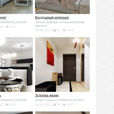
мум"
Воздушный интерьер
«CHEBANOVA_DESIGN»
Частный дизайнер интерьеров Катаева
Анастасия
12
3179
09.09.2013
11
3329
ь
Эстетика жизни
«CHEBANOVA_DESIGN»
Дизайн-студия «CHEBANOVA_DESIGN»
12
3412
19.06.2013
19
3737