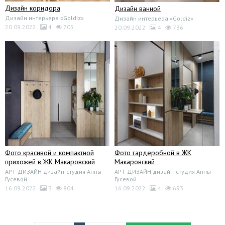
Дизайн коридора
Дизайн ванной
Дизайн интерьера «Goldiz»
Дизайн интерьера «Goldiz»
20.09.2022
4
705
20.09.2022
4
736
Фото красивой и компактной
Фото гардеробной в ЖК
прихожей в ЖК Макаровский
Макаровский
АРТ-ДИЗАЙН дизайн-студия Анны
АРТ-ДИЗАЙН дизайн-студия Анны
Гусевой
Гусевой
16.09.2022
3
804
16.09.2022
4
693