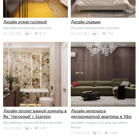
Дизайн кухни-гостиной
Дизайн спальни
Дизайн интерьера «Goldiz»
Дизайн интерьера «Goldiz»
25.10.2022
5
821
24.10.2022
2
736
Дизайн-проект ванной комнаты в
Дизайн интерьера
Жк " Нагорный" г. Екатери
двухкомнатной квартиры в Уфе
Дизайнер «Алексей Масеевский»
дизайн-студия «Студия дизайна
Мята»
24.10.2022
6
1017
21.10.2022
25
1066