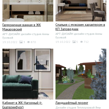
Спальня с мужским характером в
Гармоничная ванная в ЖК
КП Заповедник
Макаровский
АРТ-ДИЗАЙН дизайн-студия Анны
АРТ-ДИЗАЙН дизайн-студия Анны
Гусевой
Гусевой
19.10.2022
5
712
19.10.2022
3
870
Кабинет в ЖК Нагорный (г.
Ландшафтный проект
Екатеринбург)
Дизайн студия Теплоуховой Яны