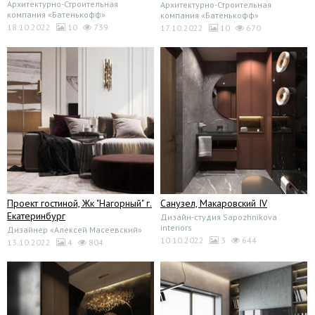
Архитектурно-Строительная
Архитектурно-Строительная
компания «Батенькофф»
компания «Батенькофф»
18.10.2022
10
739
17.10.2022
10
670
Проект гостиной, Жк "Нагорный" г.
Санузел, Макаровский IV
Екатеринбург
Дизайн-студия Sapozhnikova
interiors
Дизайнер «Алексей Масеевский»
10.10.2022
3
644
13.10.2022
4
804