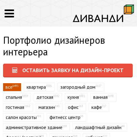
Портфолио дизайнеров
интерьера
ОСТАВИТЬ ЗАЯВКУ НА ДИЗАЙН-ПРОЕКТ
все
квартира
загородный дом
6491
4386
1637
спальня
детская
кухня
ванная
1859
1042
1881
1698
гостиная
магазин
офис
кафе
2162
143
263
217
салон красоты
фитнесс центр
101
35
административное здание
ландшафтный дизайн
159
44
89
268
122