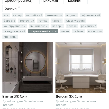
фрески (роспись)
прихожая
кабинет
балкон
102
все
ампир
английский
античность
ар деко
африканский
барокко
восточный
готика
кантри
классический
конструктивизм
минимализм
модерн
рококо
романский
скандинавский
современный стиль
техно
хай-тек
эклектика
японский
Ванная, ЖК Сочи
Детская, ЖК Сочи
Дизайн-студия Sapozhnikova
Дизайн-студия Sapozhnikova
interiors
interiors