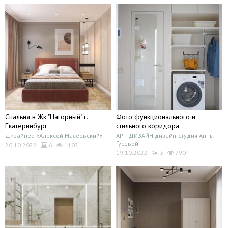
Спальня в Жк "Нагорный" г.
Фото функционального и
Екатеринбург
стильного коридора
Дизайнер «Алексей Масеевский»
АРТ-ДИЗАЙН дизайн-студия Анны
Гусевой
20.10.2022
6
1102
19.10.2022
3
790