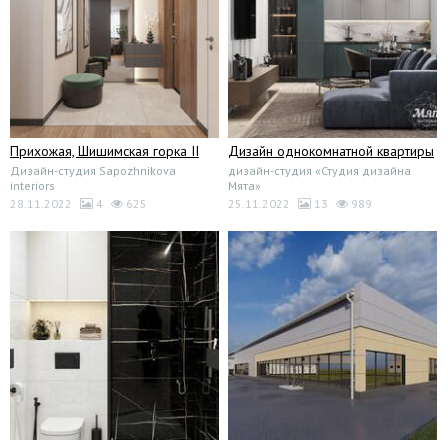
Прихожая, Шишимская горка II
Дизайн однокомнатной квартиры
Дизайн-студия Sapozhnikova
дизайн-студия «Студия дизайна
interiors
Мята»
28.11.2022
4
625
25.11.2022
13
989