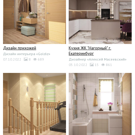
Дизайн прихожей
Кухня ЖК "Нагорный" г.
Екатеринбург
Дизайн интерьера «Goldiz»
07.10.2022
8
689
Дизайнер «Алексей Масеевский»
05.10.2022
15
861