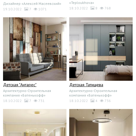
«Teploukhova»
Дизайнер «Алексей Масеевский»
18.10.2022
8
768
19.10.2022
7
1071
Детская "Антарес"
Детская Татищева
Архитектурно-Строительная
Архитектурно-Строительная
компания «Батенькофф»
компания «Батенькофф»
18.10.2022
7
731
18.10.2022
4
736