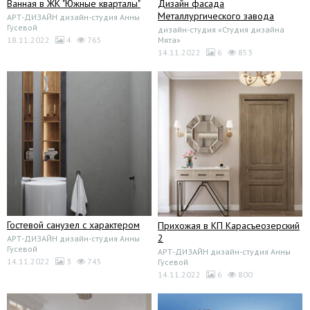
Ванная в ЖК "Южные кварталы"
Дизайн фасада
Металлургического завода
АРТ-ДИЗАЙН дизайн-студия Анны
Гусевой
дизайн-студия «Студия дизайна
18.11.2022
4
765
Мята»
14.11.2022
6
853
Гостевой санузел с характером
Прихожая в КП Карасъеозерский
2
АРТ-ДИЗАЙН дизайн-студия Анны
Гусевой
АРТ-ДИЗАЙН дизайн-студия Анны
14.11.2022
3
745
Гусевой
14.11.2022
6
800