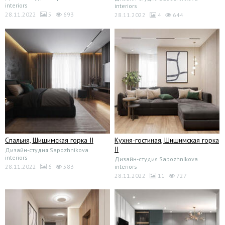
interiors
interiors
28.11.2022
5
693
28.11.2022
4
644
Спальня, Шишимская горка II
Кухня-гостиная, Шишимская горка
II
Дизайн-студия Sapozhnikova
interiors
Дизайн-студия Sapozhnikova
28.11.2022
6
583
interiors
28.11.2022
11
727