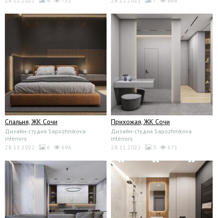
28.11.2022
4
752
28.11.2022
7
668
Спальня, ЖК Сочи
Прихожая, ЖК Сочи
Дизайн-студия Sapozhnikova
Дизайн-студия Sapozhnikova
interiors
interiors
28.11.2022
6
696
28.11.2022
3
671