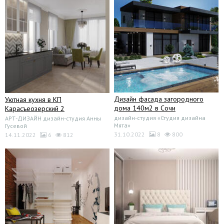
Дизайн фасада загородного
Уютная кухня в КП
дома 140м2 в Сочи
Карасъеозерский 2
дизайн-студия «Студия дизайна
АРТ-ДИЗАЙН дизайн-студия Анны
Мята»
Гусевой
31.10.2022
8
800
14.11.2022
6
812