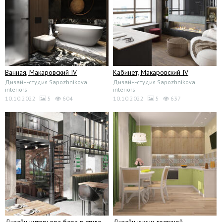
Ванная, Макаровский IV
Кабинет, Макаровский IV
Дизайн-студия Sapozhnikova
Дизайн-студия Sapozhnikova
interiors
interiors
10.10.2022
5
604
10.10.2022
5
637
Дизайн интерьера бара в стиле
Дизайн кухни-гостиной