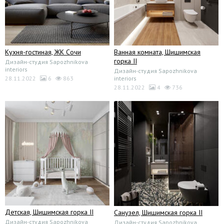
Кухня-гостиная, ЖК Сочи
Ванная комната, Шишимская
горка II
Дизайн-студия Sapozhnikova
interiors
Дизайн-студия Sapozhnikova
28.11.2022
6
863
interiors
28.11.2022
4
736
Детская, Шишимская горка II
Санузел, Шишимская горка II
Дизайн-студия Sapozhnikova
Дизайн-студия Sapozhnikova