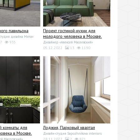
вого павильона
Проект гостиной-кухни для
молодого человека в Москве.
Студия дизайна Мята»
7
935
Дизайнер «Алексей Масеевский»
05.12.2022
13
1190
й комнаты для
Лоджия, Парковый квартал
овека в Москве.
Дизайн-студия Sapozhnikova interiors
28.11.2022
2
871
ей Масеевский»