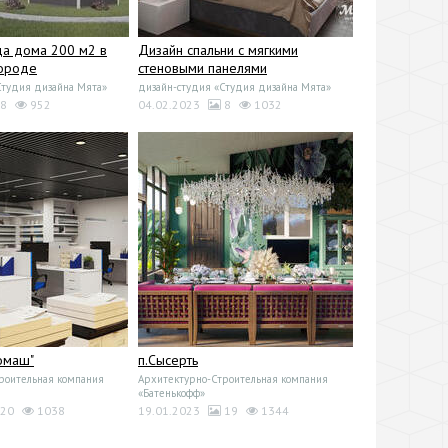
а дома 200 м2 в
Дизайн спальни с мягкими
ороде
стеновыми панелями
Студия дизайна Мята»
дизайн-студия «Студия дизайна Мята»
8
952
04.02.2023
8
1032
омаш"
п.Сысерть
роительная компания
Архитектурно-Строительная компания
«Батенькофф»
20
1038
19.01.2023
19
1344