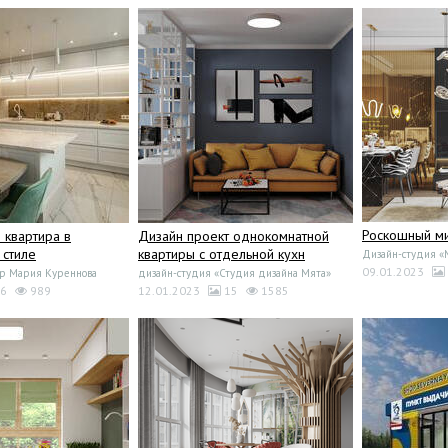
Роскошный м
 квартира в
Дизайн проект однокомнатной
 стиле
квартиры с отдельной кухн
Дизайн-студия «
09.01.2023
р Мария Куреннова
дизайн-студия «Студия дизайна Мята»
6
989
12.01.2023
15
1585