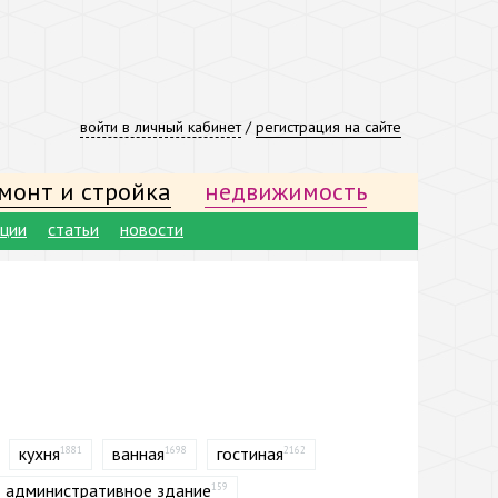
войти в личный кабинет
/
регистрация на сайте
монт и стройка
недвижимость
ации
статьи
новости
кухня
ванная
гостиная
1881
1698
2162
административное здание
159