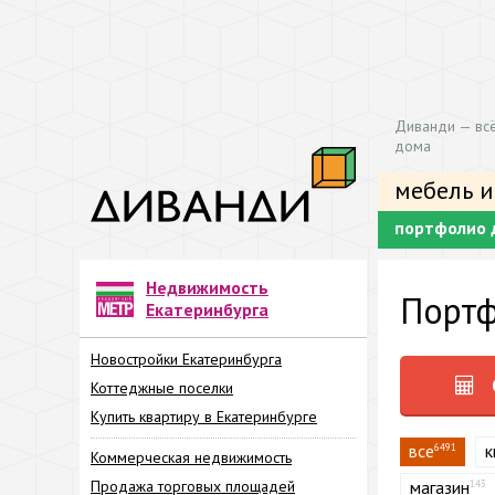
Диванди — всё
дома
мебель и
портфолио 
Недвижимость
Портф
Екатеринбурга
Новостройки Екатеринбурга
Коттеджные поселки
Купить квартиру в Екатеринбурге
все
к
6491
Коммерческая недвижимость
Продажа торговых площадей
магазин
143