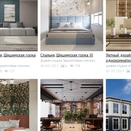
ая, Шишимская горка
Спальня, Шишимская горка III
Уютный дизай
однокомнатно
Дизайн-студия Sapozhnikova interiors
06.03.2023
6
708
pozhnikova interiors
дизайн-студия «
8
737
02.03.2023