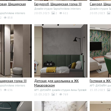
овая, Шишимская
Гардероб, Шишимская горка III
Санузел, Шиши
Дизайн-студия Sapozhnikova interiors
Дизайн-студия Sa
20.03.2023
2
611
20.03.2023
pozhnikova interiors
2
858
шимская горка III
Детская для школьника в ЖК
Гостиная в Ж
Макаровском
pozhnikova interiors
АРТ-ДИЗАЙН диза
3
636
15.03.2023
АРТ-ДИЗАЙН дизайн-студия Анны Гусевой
15.03.2023
7
769