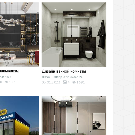
инимализм
Дизайн ванной комнаты
Малина»
Дизайн интерьера «Goldiz»
8
1338
03.01.2023
4
1691