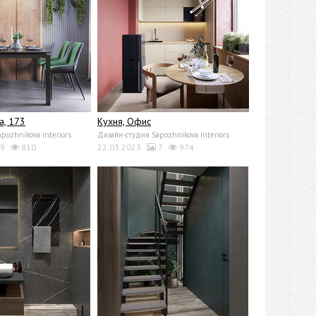
а, 173
Кухня, Офис
pozhnikova interiors
Дизайн-студия Sapozhnikova interiors
9
810
22.03.2023
7
974