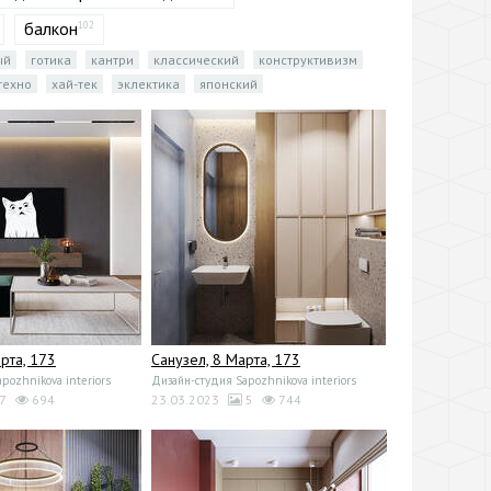
балкон
102
ый
готика
кантри
классический
конструктивизм
техно
хай-тек
эклектика
японский
арта, 173
Санузел, 8 Марта, 173
pozhnikova interiors
Дизайн-студия Sapozhnikova interiors
7
694
23.03.2023
5
744