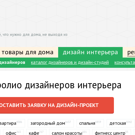
, что нужно для дома, не выходя из
 товары для дома
дизайн интерьера
ре
дизайнеров
каталог дизайнеров и дизайн-студий
консульт
олио дизайнеров интерьера
ОСТАВИТЬ ЗАЯВКУ НА ДИЗАЙН-ПРОЕКТ
вартира
загородный дом
спальня
детская
4386
1637
1859
1042
офис
кафе
салон красоты
фитнесс центр
263
217
101
35