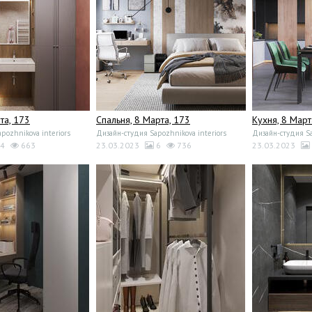
та, 173
Спальня, 8 Марта, 173
Кухня, 8 Март
pozhnikova interiors
Дизайн-студия Sapozhnikova interiors
Дизайн-студия Sa
4
663
23.03.2023
6
736
23.03.2023