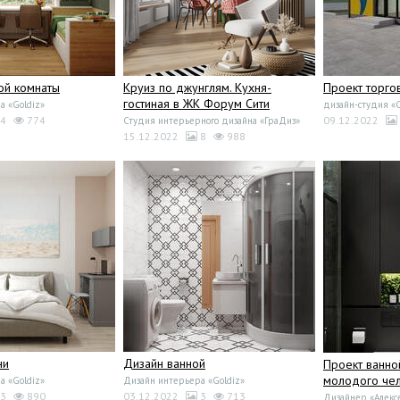
ой комнаты
Круиз по джунглям. Кухня-
Проект торго
гостиная в ЖК Форум Сити
а «Goldiz»
дизайн-студия «
4
774
09.12.2022
Студия интерьерного дизайнa «ГраДиз»
15.12.2022
8
988
ни
Дизайн ванной
Проект ванно
молодого чел
а «Goldiz»
Дизайн интерьера «Goldiz»
3
890
03.12.2022
3
713
Дизайнер «Алекс