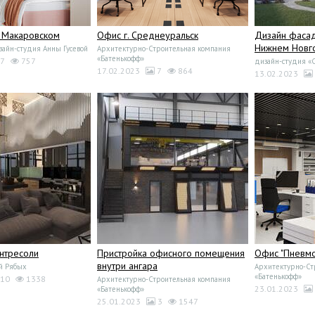
 Макаровском
Офис г. Среднеуральск
Дизайн фасад
Нижнем Новг
йн-студия Анны Гусевой
Архитектурно-Строительная компания
«Батенькофф»
7
757
дизайн-студия «
17.02.2023
7
864
13.02.2023
нтресоли
Пристройка офисного помещения
Офис "Пневм
внутри ангара
й Рябых
Архитектурно-Ст
«Батенькофф»
10
1338
Архитектурно-Строительная компания
23.01.2023
«Батенькофф»
25.01.2023
3
1547