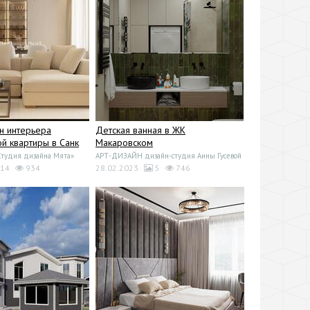
н интерьера
Детская ванная в ЖК
й квартиры в Санк
Макаровском
Студия дизайна Мята»
АРТ-ДИЗАЙН дизайн-студия Анны Гусевой
14
934
28.02.2023
5
746