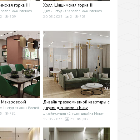
мская горка III
Холл, Шишимская горка III
pozhnikova interiors
Дизайн-студия Sapozhnikova interiors
2
609
20.03.2023
2
705
К Макаровский
Дизайн трехкомнатной квартиры с
двумя детскими в Баку
йн-студия Анны Гусевой
5
782
дизайн-студия «Студия дизайна Мята»
15.03.2023
21
983