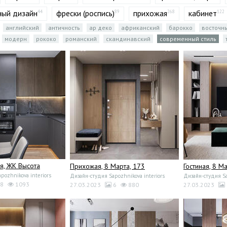
ый дизайн
фрески (роспись)
прихожая
кабинет
44
89
268
122
английский
античность
ар деко
африканский
барокко
восточн
модерн
рококо
романский
скандинавский
современный стиль
я, ЖК Высота
Прихожая, 8 Марта, 173
Гостиная, 8 М
pozhnikova interiors
Дизайн-студия Sapozhnikova interiors
Дизайн-студия Sa
8
1093
27.03.2023
6
880
27.03.2023