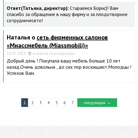
Ответ(Татьяна, директор):
Стараемся Борис)! Вам
спасибо за обращение в нашу фирму и за плодотворное
сотрудничесвто!
Наталья о
сеть фирменных салонов
«Миассмебель (Miassmobili)»
18.07.2019
отзыв не подтвержден
Добрый день ! Покупала вашу мебель больше 10 лет
назад.Очень довольна , до сих пор восхищают.Молодцы !
Успехов Вам.
1
2
3
4
5
6
7
следующая →