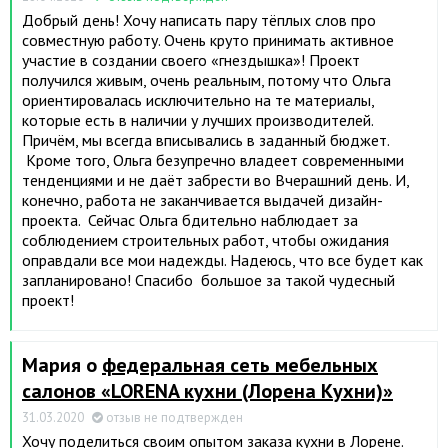
Добрый день! Хочу написать пару тёплых слов про
совместную работу. Очень круто принимать активное
участие в создании своего «гнездышка»! Проект
получился живым, очень реальным, потому что Ольга
ориентировалась исключительно на те материалы,
которые есть в наличии у лучших производителей.
Причём, мы всегда вписывались в заданный бюджет.
Кроме того, Ольга безупречно владеет современными
тенденциями и не даёт забрести во Вчерашний день. И,
конечно, работа не заканчивается выдачей дизайн-
проекта. Сейчас Ольга бдительно наблюдает за
соблюдением строительных работ, чтобы ожидания
оправдали все мои надежды. Надеюсь, что все будет как
запланировано! Спасибо большое за такой чудесный
проект!
Мария о
федеральная сеть мебельных
салонов «LORENA кухни (Лорена Кухни)»
31.03.2020
отзыв не подтвержден
Хочу поделиться своим опытом заказа кухни в Лорене.