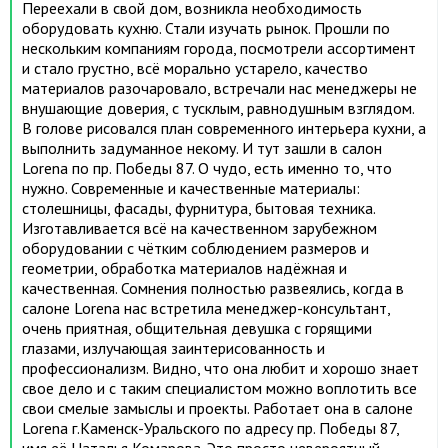
Переехали в свой дом, возникла необходимость
оборудовать кухню. Стали изучать рынок. Прошли по
нескольким компаниям города, посмотрели ассортимент
и стало грустно, всё морально устарело, качество
материалов разочаровало, встречали нас менеджеры не
внушающие доверия, с тусклым, равнодушным взглядом.
В голове рисовался план современного интерьера кухни, а
выполнить задуманное некому. И тут зашли в салон
Lorena по пр. Победы 87. О чудо, есть именно то, что
нужно. Современные и качественные материалы:
столешницы, фасады, фурнитура, бытовая техника.
Изготавливается всё на качественном зарубежном
оборудовании с чётким соблюдением размеров и
геометрии, обработка материалов надёжная и
качественная. Сомнения полностью развеялись, когда в
салоне Lorena нас встретила менеджер-консультант,
очень приятная, общительная девушка с горящими
глазами, излучающая заинтерисованность и
профессионализм. Видно, что она любит и хорошо знает
свое дело и с таким специалистом можно воплотить все
свои смелые замыслы и проекты. Работает она в салоне
Lorena г.Каменск-Уральского по адресу пр. Победы 87,