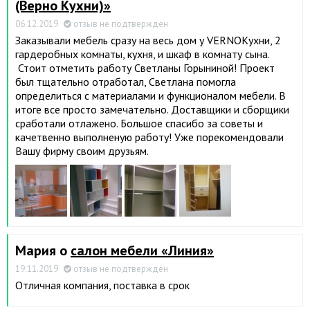
(Верно Кухни)»
06.12.2019
отзыв не подтвержден
Заказывали мебель сразу на весь дом у VERNOКухни, 2
гардеробных комнаты, кухня, и шкаф в комнату сына.
Стоит отметить работу Светланы Горыниной! Проект
был тщательно отработал, Светлана помогла
определиться с материалами и функционалом мебели. В
итоге все просто замечательно. Доставщики и сборщики
сработали отлажено. Большое спасибо за советы и
качетвенно выполненую работу! Уже порекомендовали
Вашу фирму своим друзьям.
Мария о
салон мебели «Линия»
19.11.2019
отзыв не подтвержден
Отличная компания, поставка в срок