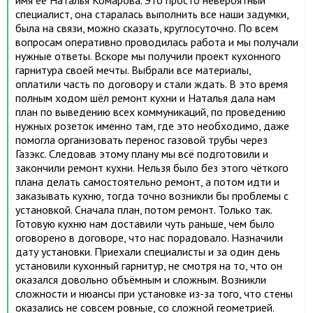
имя её Наталья Комарова. Это просто невероятный
специалист, она старалась выполнить все наши задумки,
была на связи, можно сказать, круглосуточно. По всем
вопросам оперативно проводилась работа и мы получали
нужные ответы. Вскоре мы получили проект кухонного
гарнитура своей мечты. Выбрали все материалы,
оплатили часть по договору и стали ждать. В это время
полным ходом шёл ремонт кухни и Наталья дала нам
план по выведению всех коммуникаций, по проведению
нужных розеток именно там, где это необходимо, даже
помогла организовать перенос газовой трубы через
Газэкс. Следовав этому плану мы всё подготовили и
закончили ремонт кухни. Нельзя было без этого чёткого
плана делать самостоятельно ремонт, а потом идти и
заказывать кухню, тогда точно возникли бы проблемы с
установкой. Сначала план, потом ремонт. Только так.
Готовую кухню нам доставили чуть раньше, чем было
оговорено в договоре, что нас порадовало. Назначили
дату установки. Приехали специалисты и за один день
установили кухонный гарнитур, не смотря на то, что он
оказался довольно объёмным и сложным. Возникли
сложности и нюансы при установке из-за того, что стены
оказались не совсем ровные, со сложной геометрией.