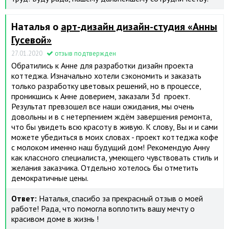
Наталья о
арт-дизайн дизайн-студия «Анны
Гусевой»
27.01.2020
отзыв подтвержден
Обратились к Анне для разработки дизайн проекта
коттеджа. Изначально хотели сэкономить и заказать
только разработку цветовых решений, но в процессе,
проникшись к Анне доверием, заказали 3d проект.
Результат превзошел все наши ожидания, мы очень
довольны и в с нетерпением ждём завершения ремонта,
что бы увидеть всю красоту в живую. К слову, Вы и и сами
можете убедиться в моих словах - проект коттеджа кофе
с молоком именно наш будущий дом! Рекомендую Анну
как классного специалиста, умеющего чувствовать стиль и
желания заказчика. Отдельно хотелось бы отметить
демократичные цены.
Ответ:
Наталья, спасибо за прекрасный отзыв о моей
работе! Рада, что помогла воплотить вашу мечту о
красивом доме в жизнь !