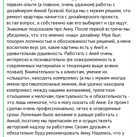
первом опыте (а главное, очень удачном) работы с
дизайнером Анной Гусевой. Когда мы с мужем решили, что
ремонт квартиры начнется с дизайнерского проекта,
встал вопрос, а собственно как его выбирает и где ищут.
Знакомые подсказали про Анну. После первой встречи мы
убедились, что это именно «наш» дизайнер. Муж был
покорен логичностью и обоснованностью решений, а меня
восхитили вкус (ах, какие картины есть у Ани!) и
удивительная душевность. Работать с Аней очень
интересно и познавательно (ее осведомленность в
современных материалах и тенденциях выше всяких
похвал). Внимательность к клиентам, умение их
«слышать», находить компромисс (а мы с мужем иногда
имели противоположные мнения, Аня удачно находила
компромисс между нашими желаниями), трепетное
отношение к мелочам, пунктуальность и обязательность -
это лишь немногое, что я могу сказать об Анне. Ее проект
сделан очень профессионально, четко в оговоренные
сроки. Логичным было желание и дальше работать с
Анной, поэтому мы пригласили ее и осуществлять
авторский надзор за работами. Своим друзьям я
обязательно буду рекомендовать Анну. Надеюсь, что у