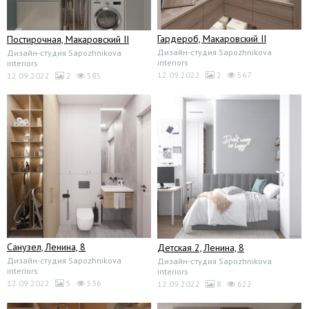
Гардероб, Макаровский II
Постирочная, Макаровский II
Дизайн-студия Sapozhnikova
Дизайн-студия Sapozhnikova
interiors
interiors
12.09.2022
2
567
12.09.2022
2
585
Санузел, Ленина, 8
Детская 2, Ленина, 8
Дизайн-студия Sapozhnikova
Дизайн-студия Sapozhnikova
interiors
interiors
12.09.2022
5
536
12.09.2022
8
622