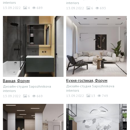
interiors
interiors
13.09.2022
4
689
13.09.2022
6
693
Кухня-гостиная, Форум
Ванная, Форум
Дизайн-студия Sapozhnikova
Дизайн-студия Sapozhnikova
interiors
interiors
13.09.2022
13
749
13.09.2022
6
669