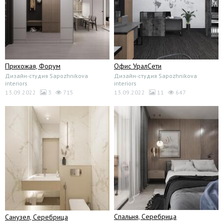
Прихожая, Форум
Офис УралСети
Дизайн-студия Sapozhnikova
Дизайн-студия Sapozhnikova
interiors
interiors
13.09.2022
3
715
13.09.2022
11
647
Спальня, Серебрица
Санузел, Серебрица