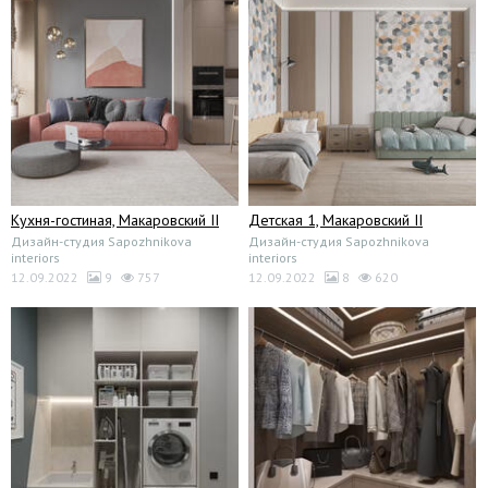
Кухня-гостиная, Макаровский II
Детская 1, Макаровский II
Дизайн-студия Sapozhnikova
Дизайн-студия Sapozhnikova
interiors
interiors
12.09.2022
9
757
12.09.2022
8
620