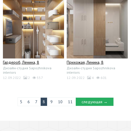
Гардероб, Ленина, 8
Прихожая, Ленина, 8
Дизайн-студия Sapozhnikova
Дизайн-студия Sapozhnikova
interiors
interiors
12.09.2022
2
557
12.09.2022
4
601
5
6
7
8
9
10
11
следующая →