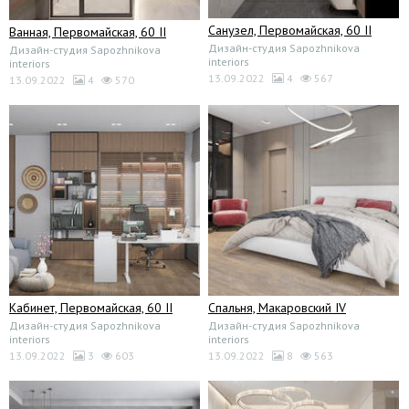
Санузел, Первомайская, 60 II
Ванная, Первомайская, 60 II
Дизайн-студия Sapozhnikova
Дизайн-студия Sapozhnikova
interiors
interiors
13.09.2022
4
567
13.09.2022
4
570
Кабинет, Первомайская, 60 II
Спальня, Макаровский IV
Дизайн-студия Sapozhnikova
Дизайн-студия Sapozhnikova
interiors
interiors
13.09.2022
3
603
13.09.2022
8
563