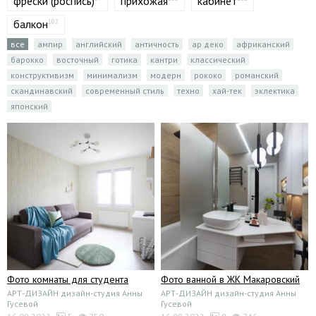
фрески (роспись)
прихожая
кабинет
балкон
102
все
ампир
английский
античность
ар деко
африканский
барокко
восточный
готика
кантри
классический
конструктивизм
минимализм
модерн
рококо
романский
скандинавский
современный стиль
техно
хай-тек
эклектика
японский
Фото комнаты для студента
Фото ванной в ЖК Макаровский
АРТ-ДИЗАЙН дизайн-студия Анны
АРТ-ДИЗАЙН дизайн-студия Анны
Гусевой
Гусевой