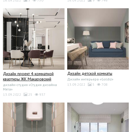
16.09.2022
5
750
16.09.2022
9
746
Дизайн детской комнаты
Дизайн проект 4-комнатной
квартиры ЖК Макаровский
Дизайн интерьера «Goldiz»
13.09.2022
5
708
дизайн-студия «Студия дизайна
Мята»
13.09.2022
25
937