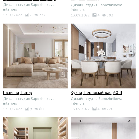
Дизайн-студия Sapozhnikova
Дизайн-студия Sapozhnikova
interiors
interiors
13.09.2022
7
737
13.09.2022
4
593
Гостиная, Питер
Кухня, Первомайская, 60 II
Дизайн-студия Sapozhnikova
Дизайн-студия Sapozhnikova
interiors
interiors
13.09.2022
9
609
13.09.2022
4
720