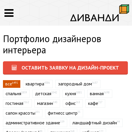
Портфолио дизайнеров
интерьера
ОСТАВИТЬ ЗАЯВКУ НА ДИЗАЙН-ПРОЕКТ
все
квартира
загородный дом
6491
4386
1637
спальня
детская
кухня
ванная
1859
1042
1881
1698
гостиная
магазин
офис
кафе
2162
143
263
217
салон красоты
фитнесс центр
101
35
административное здание
ландшафтный дизайн
159
44
89
268
122